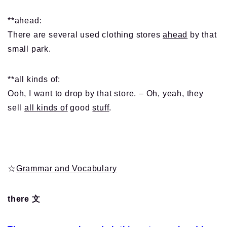
**ahead:
There are several used clothing stores
ahead
by that
small park.
**all kinds of:
Ooh, I want to drop by that store. – Oh, yeah, they
sell
all kinds of
good
stuff
.
☆
Grammar and Vocabulary
there 文