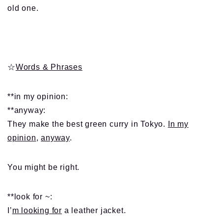
old one.
☆
Words & Phrases
**in my opinion:
**anyway:
They make the best green curry in Tokyo.
In my
opinion
,
anyway
.
You might be right.
**look for ~:
I’
m looking for
a leather jacket.