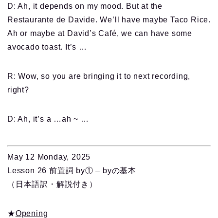
D: Ah, it depends on my mood. But at the
Restaurante de Davide. We’ll have maybe Taco Rice.
Ah or maybe at David’s Café, we can have some
avocado toast. It’s …
R: Wow, so you are bringing it to next recording,
right?
D: Ah, it’s a …ah ~ …
May 12 Monday, 2025
Lesson 26 前置詞 by① – byの基本
（日本語訳・解説付き）
★
Opening