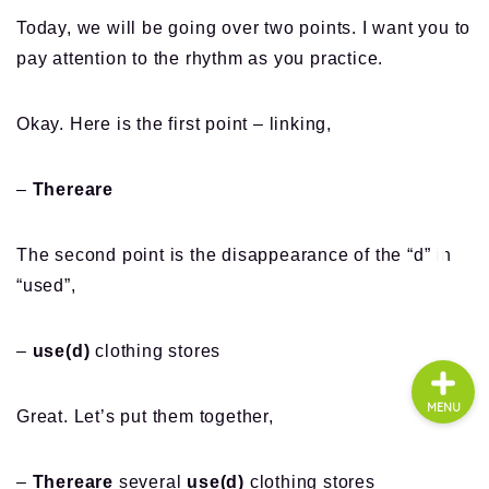
Today, we will be going over two points. I want you to
pay attention to the rhythm as you practice.
About us
Okay. Here is the first point – linking,
コース・料金
–
Thereare
よくある質問
The second point is the disappearance of the “d” in
無料体験
“used”,
–
use(d)
clothing stores
MENU
Great. Let’s put them together,
–
Thereare
several
use(d)
clothing stores