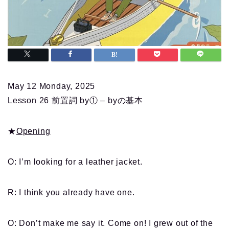
May 12 Monday, 2025
Lesson 26 前置詞 by① – byの基本
★
Opening
O: I’m looking for a leather jacket.
R: I think you already have one.
O: Don’t make me say it. Come on! I grew out of the