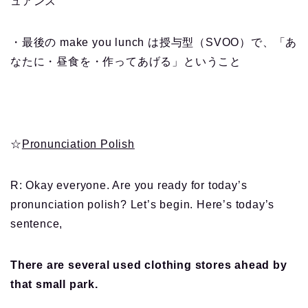
ュアンス
・最後の make you lunch は授与型（SVOO）で、「あ
なたに・昼食を・作ってあげる」ということ
☆
Pronunciation Polish
R: Okay everyone. Are you ready for today’s
pronunciation polish? Let’s begin. Here’s today’s
sentence,
There are several used clothing stores ahead by
that small park.