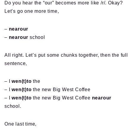
Do you hear the “our” becomes more like /r/. Okay?
Let’s go one more time,
–
nearour
–
nearour
school
All right. Let’s put some chunks together, then the full
sentence,
– I
wen(t)to
the
– I
wen(t)to
the new Big West Coffee
– I
wen(t)to
the new Big West Coffee
nearour
school.
One last time,