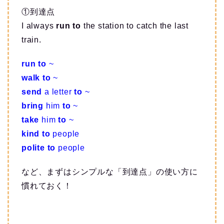
①到達点
I always
run to
the station to catch the last
train.
run to
~
walk to
~
send
a letter
to
~
bring
him
to
~
take
him
to
~
kind to
people
polite to
people
など、まずはシンプルな「到達点」の使い方に
慣れておく！