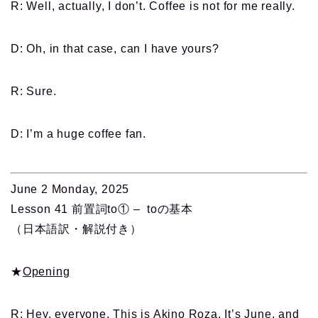
R: Well, actually, I don’t. Coffee is not for me really.
D: Oh, in that case, can I have yours?
R: Sure.
D: I’m a huge coffee fan.
June 2 Monday, 2025
Lesson 41 前置詞to① – toの基本
（日本語訳・解説付き）
★
Opening
R: Hey, everyone. This is Akino Roza. It’s June, and