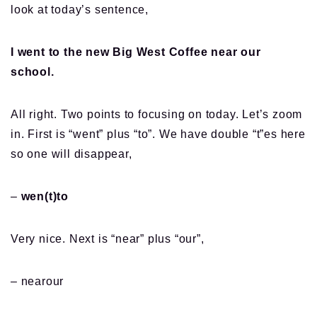
look at today’s sentence,
I went to the new Big West Coffee near our
school.
All right. Two points to focusing on today. Let’s zoom
in. First is “went” plus “to”. We have double “t”es here
so one will disappear,
–
wen(t)to
Very nice. Next is “near” plus “our”,
– nearour