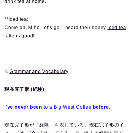
drink tea at home.
**iced tea:
Come on, Miho, let’s go. I heard their honey
iced tea
latte is good!
☆
Grammar and Vocabulary
現在完了形 (経験)
I’
ve never been
to a Big West Coffee
before
.
現在完了形が「経験」を表している。現在完了形のイ