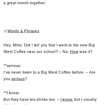
a great month together.
☆
Words & Phrases
Hey, Miho. Did I tell you that I went to the new Big
West Coffee near our school? – No.
How
was it?
**serious:
I’ve never been to a Big West Coffee before. – Are
you
serious
?
**I know:
But they have tea drinks too. –
I know
, but I usually