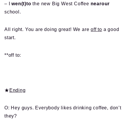
– I
wen(t)to
the new Big West Coffee
nearour
school.
All right. You are doing great! We are
off to
a good
start.
**off to:
★
Ending
O: Hey guys. Everybody likes drinking coffee, don’t
they?