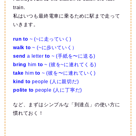
train.
私はいつも最終電車に乗るために駅まで走って
いきます。
run to
~ (~に走っていく)
walk to
~ (~に歩いていく）
send
a letter
to
~ (手紙を〜に送る)
bring
him
to
~ (彼を~に連れてくる)
take
him
to
~ (彼を〜に連れていく)
kind to
people (人に親切だ)
polite to
people (人に丁寧だ)
など、まずはシンプルな「到達点」の使い方に
慣れておく！