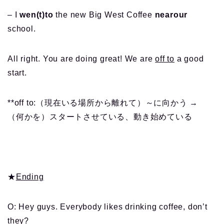
– I
wen(t)to
the new Big West Coffee
nearour
school.
All right. You are doing great! We are
off to
a good
start.
**off to:（現在いる場所から離れて）～に向かう →
（何かを）スタートさせている、動き始めている
★
Ending
O: Hey guys. Everybody likes drinking coffee, don’t
they?