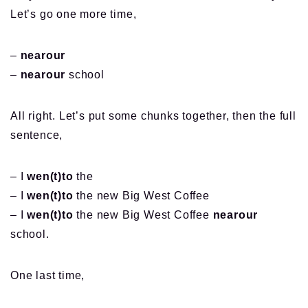
Let’s go one more time,
–
nearour
–
nearour
school
All right. Let’s put some chunks together, then the full
sentence,
– I
wen(t)to
the
– I
wen(t)to
the new Big West Coffee
– I
wen(t)to
the new Big West Coffee
nearour
school.
One last time,