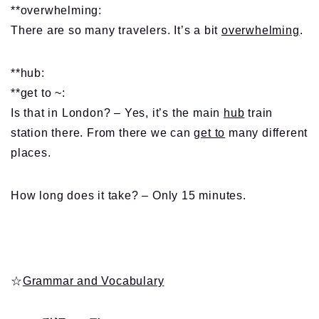
**overwhelming:
There are so many travelers. It’s a bit
overwhelming
.
**hub:
**get to ~:
Is that in London? – Yes, it’s the main
hub
train
station there. From there we can
get to
many different
places.
How long does it take? – Only 15 minutes.
☆
Grammar and Vocabulary