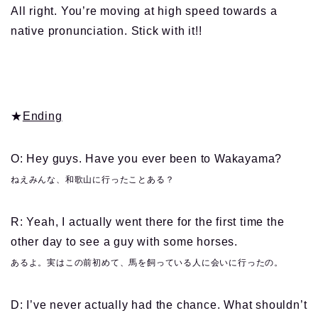
All right. You’re moving at high speed towards a
native pronunciation. Stick with it!!
★
Ending
O: Hey guys. Have you ever been to Wakayama?
ねえみんな、和歌山に行ったことある？
R: Yeah, I actually went there for the first time the
other day to see a guy with some horses.
あるよ。実はこの前初めて、馬を飼っている人に会いに行ったの。
D: I’ve never actually had the chance. What shouldn’t