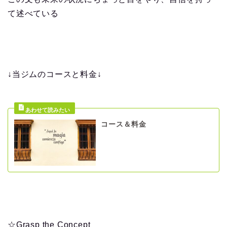
て述べている
↓当ジムのコースと料金↓
コース＆料金
☆
Grasp the Concept