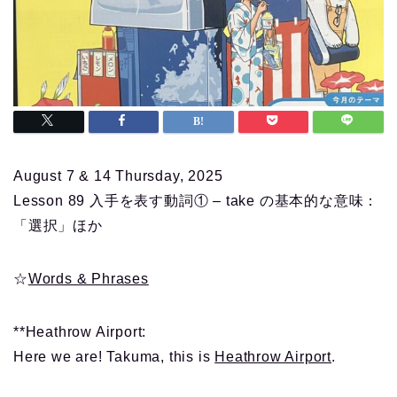
August 7 & 14 Thursday, 2025
Lesson 89 入手を表す動詞① – take の基本的な意味：
「選択」ほか
☆
Words & Phrases
**Heathrow Airport:
Here we are! Takuma, this is
Heathrow Airport
.