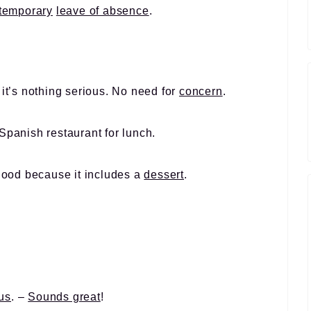
temporary
leave of absence
.
 it’s nothing serious. No need for
concern
.
Spanish restaurant for lunch.
 good because it includes a
dessert
.
 us
. –
Sounds great
!