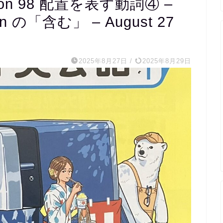
n 98 配置を表す動詞④ –
ntain の「含む」 – August 27
m s
2025年8月27日
/
2025年8月29日
1 か月 前
20代医療関係職です。
完全個別指導で宿題を出
くれ、宿題チェックから
の内容まで相談しながら
ていただき、まさに求め
たスクールでした。
外国人講師とzoomで繋
レッスンもしていただき
の文字起こしを資料とし
ただけるので復習にも役
ます。
毎週相談しながら進める