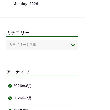
Monday, 2026
は、心からおすすめしたいス
また、完全
クールです。
で、
私のレベル
状況に合わ
のがとても
「ついてい
カテゴリー
いかれる」
ありません
英語に苦手
心者の方に
めしたい英
半年前の自
われるよ」
アーカイブ
い、満足し
りがとう〜＼
2026年8月
2026年7月