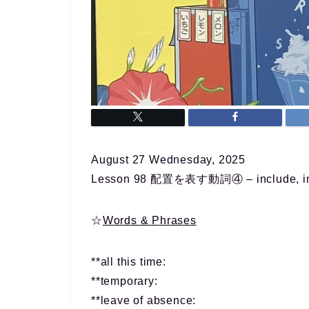
August 27 Wednesday, 2025
Lesson 98 配置を表す動詞④ – include, i
☆
Words & Phrases
**all this time:
**temporary:
**leave of absence: