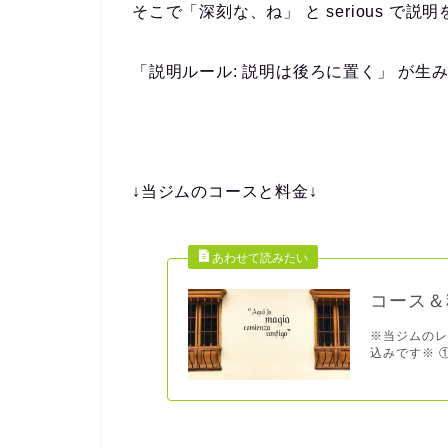
そこで「深刻な、ね」 と serious で説
「説明ルール: 説明は後ろに置く」 が生
↓当ジムのコースと料金↓
コース＆
※当ジムのレ
込みです※ ①