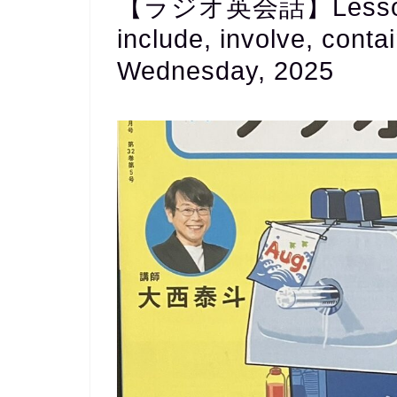
【ラジオ英会話】Lesso
include, involve, co
Wednesday, 2025