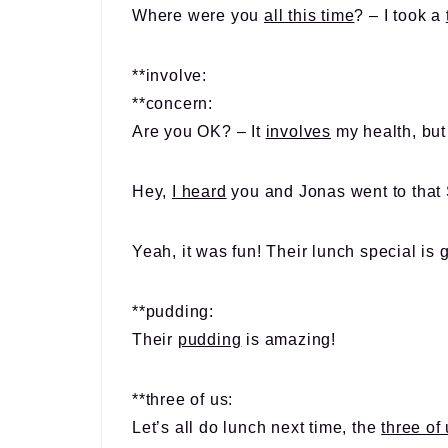
Where were you
all this time
? – I took a
**involve:
**concern:
Are you OK? – It
involves
my health, but
Hey,
I heard
you and Jonas went to that 
Yeah, it was fun! Their lunch special is
**pudding:
Their
pudding
is amazing!
**three of us:
Let’s all do lunch next time, the
three of