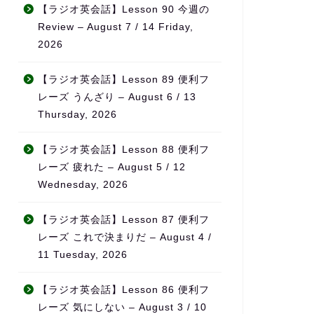
こと
無理なく続けられ、自然とモ
それでも思
【ラジオ英会話】Lesson 90 今週の
チベーションの維持につなが
半年が経っ
Review – August 7 / 14 Friday,
、サ
っています。
を感じてい
2026
たい
単語もかな
また、ただ宿題を出すだけで
話なら自然
なく、学習の進み具合や弱点
になりまし
【ラジオ英会話】Lesson 89 便利フ
をしっかり見て内容を調整し
レーズ うんざり – August 6 / 13
てくれるため、「ちゃんと見
特に良いと
Thursday, 2026
てもらえている」という安心
先生が実際
感があります。
事をされて
に、
【ラジオ英会話】Lesson 88 便利フ
料金も他の英会話スクールと
日本の教科
レーズ 疲れた – August 5 / 12
比べてかなり良心的で、内容
に使える英
Wednesday, 2026
を考えるとコストパフォーマ
ることです
ンスはとても高いと感じてい
【ラジオ英会話】Lesson 87 便利フ
ます。
旅行・仕事
リアルな場
レーズ これで決まりだ – August 4 /
何より、先生の生徒に対する
が中心なの
11 Tuesday, 2026
熱意が本当に伝わってきて、
「勉強」で
「この先生のもとでなら頑張
覚」が自然
【ラジオ英会話】Lesson 86 便利フ
れる」と思える環境です。本
ます。
レーズ 気にしない – August 3 / 10
気で英語力を伸ばしたい方に