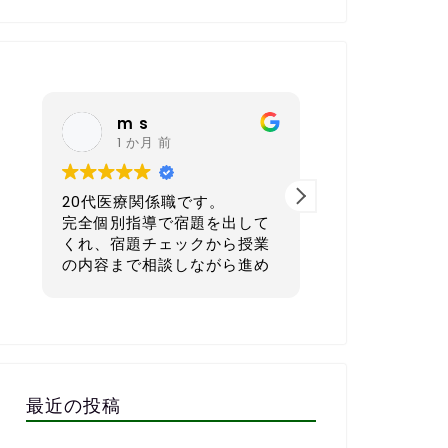
nagoya sh
K K
6 か月 前
6 か
40代 会社経営者です。
30代後半
して
本気で英語を学びたい方にと
ス業）です
授業
てもおすすめの英会話スクー
進め
ルです。
正直に言う
てい
語が初心者
一番良いと感じているのは、
単な会話す
いだ
宿題を一人ひとりのレベルや
でした。
、そ
生活リズムに合わせてカスタ
子供の頃も
てい
マイズして出してくれる点で
強してこな
立ち
す。1週間で「頑張ればでき
さら無理か
最近の投稿
る」「少しチャレンジング」
もありまし
ので
な量に設定してくれるので、