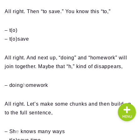
All right. Then “to save.” You know this “to,”
About us
– t(o)
– t(o)save
コース・料金
よくある質問
All right. And next up, “doing” and “homework” will
join together. Maybe that “h,” kind of disappears,
無料体験
– doing
h
omework
All right. Let’s make some chunks and then build up
to the full sentence,
MENU
– Sh
e
knows many ways