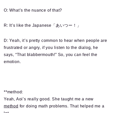
O: What’s the nuance of that?
R: It’s like the Japanese「あいつー！」
D: Yeah, it’s pretty common to hear when people are
frustrated or angry, if you listen to the dialog, he
says, “That blabbermouth!” So, you can feel the
emotion.
**method:
Yeah, Aoi’s really good. She taught me a new
method
for doing math problems. That helped me a