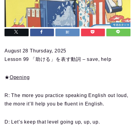
August 28 Thursday, 2025
Lesson 99 「助ける」を表す動詞 – save, help
★
Opening
R: The more you practice speaking English out loud,
the more it’ll help you be fluent in English.
D: Let’s keep that level going up, up, up.