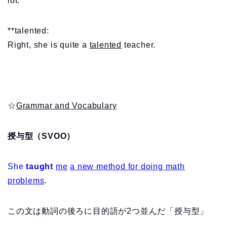
lot.
**talented:
Right, she is quite a
talented
teacher.
☆
Grammar and Vocabulary
授与型（SVOO）
She
taught
me
a new method for doing math
problems
.
この文は動詞の後ろに目的語が2つ並んだ「授与型」