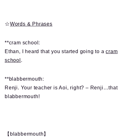
☆
Words & Phrases
**cram school:
Ethan, I heard that you started going to a
cram
school
.
**blabbermouth:
Renji. Your teacher is Aoi, right? – Renji…that
blabbermouth!
【blabbermouth】