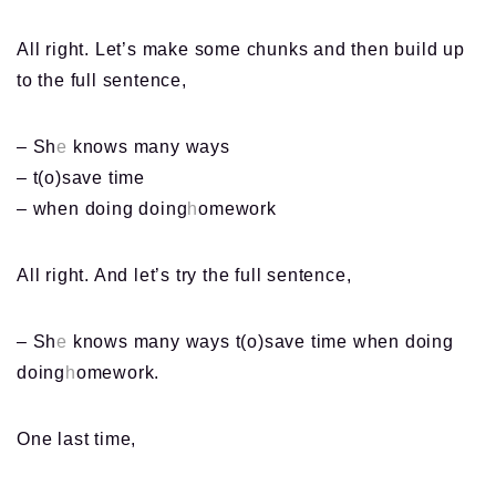
All right. Let’s make some chunks and then build up
to the full sentence,
– Sh
e
knows many ways
– t(o)save time
– when doing doing
h
omework
All right. And let’s try the full sentence,
– Sh
e
knows many ways t(o)save time when doing
doing
h
omework.
One last time,