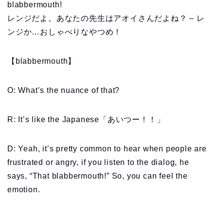
blabbermouth!
レンジだよ。あなたの先生はアオイさんだよね？ – レ
ンジか…おしゃべりなやつめ！
【blabbermouth】
O: What’s the nuance of that?
R: It’s like the Japanese「あいつー！！」
D: Yeah, it’s pretty common to hear when people are
frustrated or angry, if you listen to the dialog, he
says, “That blabbermouth!” So, you can feel the
emotion.