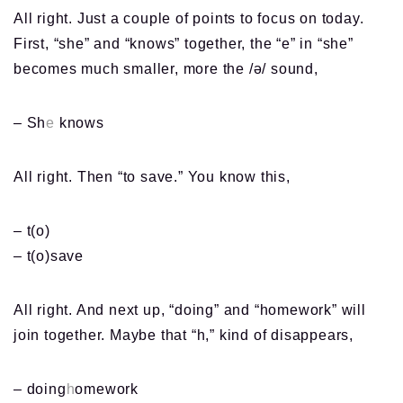
All right. Just a couple of points to focus on today.
First, “she” and “knows” together, the “e” in “she”
becomes much smaller, more the /ə/ sound,
– Sh
e
knows
All right. Then “to save.” You know this,
– t(o)
– t(o)save
All right. And next up, “doing” and “homework” will
join together. Maybe that “h,” kind of disappears,
– doing
h
omework