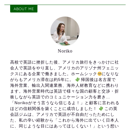
ABOUT ME
Noriko
高校で英語に挫折した後、アメリカ旅行をきっかけに社
会人で英語をやり直し、アメリカのアリゾナ州フェニッ
クスにある企業で働きました。ホームシック
になりな
がらもアメリカ滞在は約5年に。
帰国後は名古屋で
海外営業、輸出入関連業務、海外人材教育などに携わり
ます。海外営業時代は英語で様々な国の顧客と交渉・折
衝しながら英語でのコミュニケーション力を磨き…
「Norikoがそう言うなら信じるよ！」と顧客に言われる
ほどの信頼関係を築くことに成功しました！
この英
会話ジムは、アメリカで英語が不自由だったためにし
た、私の辛い経験から「これから海外に出ていく日本人
に、同じような目にはあってほしくない！」という想い