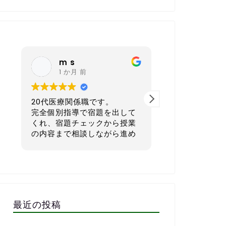
m s
nagoy
1 か月 前
6 か月 
20代医療関係職です。
40代 会社経
完全個別指導で宿題を出して
本気で英語を学
くれ、宿題チェックから授業
てもおすすめの
の内容まで相談しながら進め
ルです。
ていただき、まさに求めてい
たスクールでした。
一番良いと感じ
外国人講師とzoomで繋いだ
宿題を一人ひと
レッスンもしていただき、そ
生活リズムに合
の文字起こしを資料としてい
マイズして出し
ただけるので復習にも役立ち
す。1週間で「
最近の投稿
ます。
る」「少しチャ
毎週相談しながら進めるので
な量に設定して