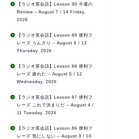
なんとか仕事と両立すること
無理なく続けら
【ラジオ英会話】Lesson 90 今週の
ができました。
チベーションの
Review – August 7 / 14 Friday,
英会話など目標がある方、サ
っています。
2026
ポートを受けながら進めたい
方におすすめです！
また、ただ宿題
なく、学習の進
【ラジオ英会話】Lesson 89 便利フ
をしっかり見て
レーズ うんざり – August 6 / 13
てくれるため、
Thursday, 2026
てもらえている
感があります。
【ラジオ英会話】Lesson 88 便利フ
料金も他の英会
レーズ 疲れた – August 5 / 12
比べてかなり良
Wednesday, 2026
を考えるとコス
ンスはとても高
【ラジオ英会話】Lesson 87 便利フ
ます。
レーズ これで決まりだ – August 4 /
何より、先生の
11 Tuesday, 2026
熱意が本当に伝
「この先生のも
【ラジオ英会話】Lesson 86 便利フ
れる」と思える
レーズ 気にしない – August 3 / 10
気で英語力を伸