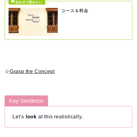
コース＆料金
☆
Grasp the Concept
Key Sentence
Let’s
look
at this realistically.