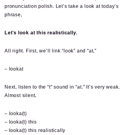
pronunciation polish. Let’s take a look at today’s
phrase,
Let’s look at this realistically.
All right. First, we’ll link “look” and “at,”
– lookat
Next, listen to the “t” sound in “at.” It’s very weak.
Almost silent,
– looka(t)
– looka(t) this
– looka(t) this realistically