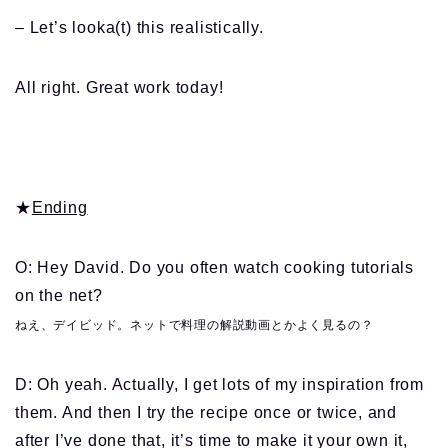
– Let’s looka(t) this realistically.
All right. Great work today!
★
Ending
O: Hey David. Do you often watch cooking tutorials
on the net?
ねえ、デイビッド。ネットで料理の解説動画とかよく見るの？
D: Oh yeah. Actually, I get lots of my inspiration from
them. And then I try the recipe once or twice, and
after I’ve done that, it’s time to make it your own it,