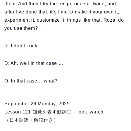
them. And then I try the recipe once or twice, and
after I’ve done that, it’s time to make it your own it,
experiment it, customize it, things like that. Roza, do
you use them?
R: I don’t cook.
D: Ah, well in that case …
O: In that case… what?
September 29 Monday, 2025
Lesson 121 知覚を表す動詞① – look, watch
（日本語訳・解説付き）