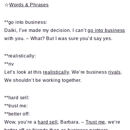
☆
Words & Phrases
**go into business:
Daiki, I’ve made my decision. I can’t
go into business
with you. – What? But I was sure you’d say yes.
**realistically:
**riv
Let’s look at this
realistically
. We’re business
rivals
.
We shouldn’t be working together.
**hard sell:
**trust me:
**better off:
Wow, you’re a
hard sell
, Barbara. –
Trust me
, we’re