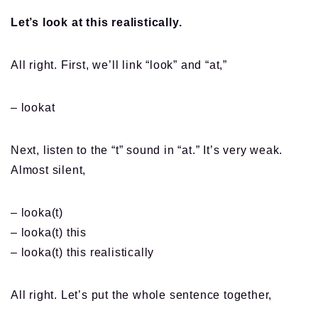
Let’s look at this realistically.
All right. First, we’ll link “look” and “at,”
– lookat
Next, listen to the “t” sound in “at.” It’s very weak.
Almost silent,
– looka(t)
– looka(t) this
– looka(t) this realistically
All right. Let’s put the whole sentence together,