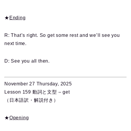
★
Ending
R: That’s right. So get some rest and we’ll see you
next time.
D: See you all then.
November 27 Thursday, 2025
Lesson 159 動詞と文型 – get
（日本語訳・解説付き）
★
Opening