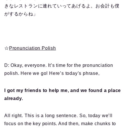
きなレストランに連れていってあげるよ。お会計も僕
がするからね」
☆
Pronunciation Polish
D: Okay, everyone. It’s time for the pronunciation
polish. Here we go! Here’s today’s phrase,
I got my friends to help me, and we found a place
already.
All right. This is a long sentence. So, today we’ll
focus on the key points. And then, make chunks to