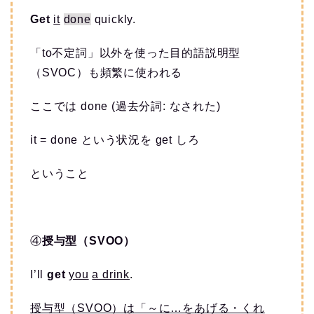
Get
it
done
quickly.
「to不定詞」以外を使った目的語説明型
（SVOC）も頻繁に使われる
ここでは done (過去分詞: なされた)
it = done という状況を get しろ
ということ
④
授与型（SVOO）
I’ll
get
you
a drink
.
授与型（SVOO）は「～に…をあげる・くれ