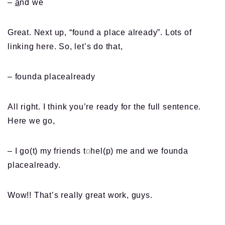
–
a
nd we
Great. Next up, “found a place already”. Lots of
linking here. So, let’s do that,
– founda placealready
All right. I think you’re ready for the full sentence.
Here we go,
– I go(t) my friends t
o
hel(p) me and we founda
placealready.
Wow!! That’s really great work, guys.