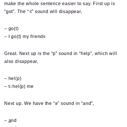
make the whole sentence easier to say. First up is
“got”. The “-t” sound will disappear,
– go(t)
– I go(t) my friends
Great. Next up is the “p” sound in “help”, which will
also disappear,
– hel(p)
– t
o
hel(p) me
Next up. We have the “ə” sound in “and”,
–
a
nd