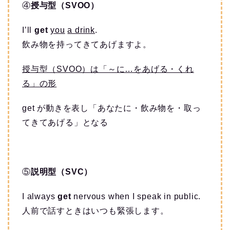
④
授与型（SVOO）
I’ll
get
you
a drink
.
飲み物を持ってきてあげますよ。
授与型（SVOO）は「～に…をあげる・くれ
る」の形
get が動きを表し「あなたに・飲み物を・取っ
てきてあげる」となる
⑤
説明型（SVC）
I always
get
nervous when I speak in public.
人前で話すときはいつも緊張します。