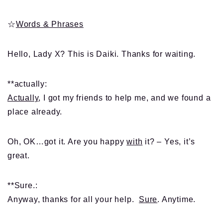
☆
Words & Phrases
Hello, Lady X? This is Daiki. Thanks for waiting.
**actually:
Actually
, I got my friends to help me, and we found a
place already.
Oh, OK…got it. Are you happy
with
it? – Yes, it’s
great.
**Sure.:
Anyway, thanks for all your help.
Sure
. Anytime.