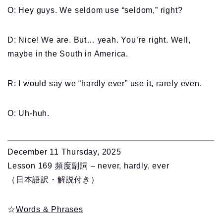
O: Hey guys. We seldom use “seldom,” right?
D: Nice! We are. But… yeah. You’re right. Well,
maybe in the South in America.
R: I would say we “hardly ever” use it, rarely even.
O: Uh-huh.
December 11 Thursday, 2025
Lesson 169 頻度副詞 – never, hardly, ever
（日本語訳・解説付き）
☆
Words & Phrases