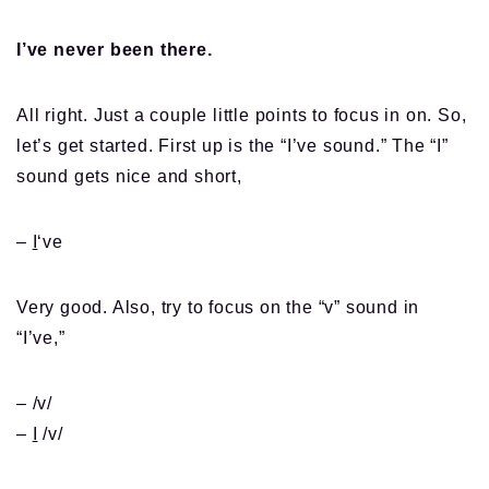
I’ve never been there.
All right. Just a couple little points to focus in on. So,
let’s get started. First up is the “I’ve sound.” The “I”
sound gets nice and short,
–
I
‘ve
Very good. Also, try to focus on the “v” sound in
“I’ve,”
– /v/
–
I
/v/