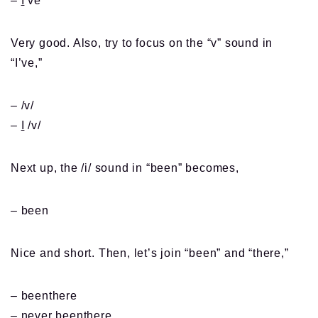
–
I
‘ve
Very good. Also, try to focus on the “v” sound in
“I’ve,”
– /v/
–
I
/v/
Next up, the /i/ sound in “been” becomes,
– been
Nice and short. Then, let’s join “been” and “there,”
– beenthere
– never beenthere