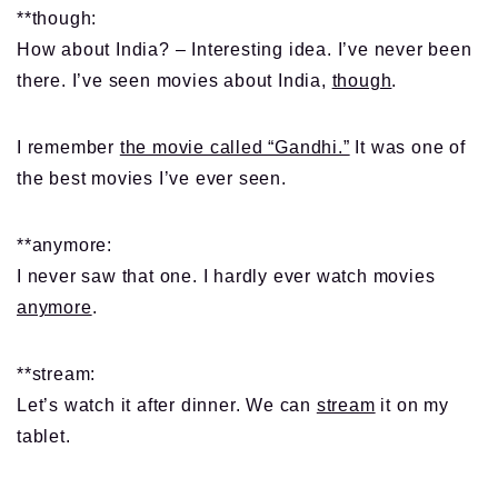
**though:
How about India? – Interesting idea. I’ve never been
there. I’ve seen movies about India,
though
.
I remember
the movie called “Gandhi.”
It was one of
the best movies I’ve ever seen.
**anymore:
I never saw that one. I hardly ever watch movies
anymore
.
**stream:
Let’s watch it after dinner. We can
stream
it on my
tablet.