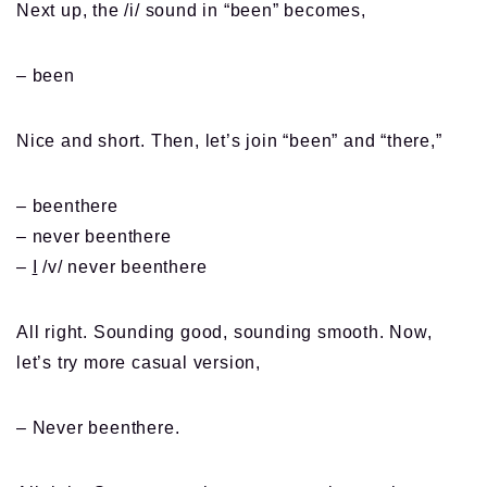
Next up, the /i/ sound in “been” becomes,
– been
Nice and short. Then, let’s join “been” and “there,”
– beenthere
– never beenthere
–
I
/v/ never beenthere
All right. Sounding good, sounding smooth. Now,
let’s try more casual version,
– Never beenthere.