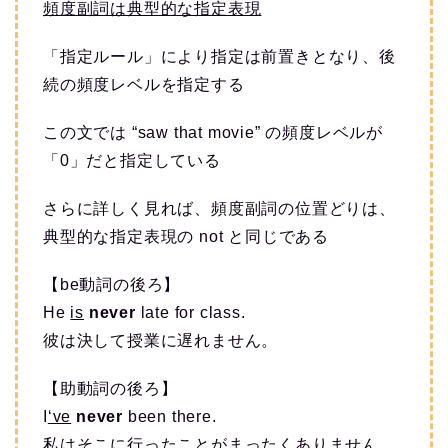
頻度副詞は典型的な指定表現
「指定ルール」により指定は前置きとなり、後
続の頻度レベルを指定する
この文では “saw that movie” の頻度レベルが
「0」だと指定している
さらに詳しく見れば、頻度副詞の位置どりは、
典型的な指定表現の not と同じである
【be動詞の後ろ】
He
is
never
late for class.
彼は決して授業に遅れません。
【助動詞の後ろ】
I
‘ve
never
been there.
私はそこに行ったことがまったくありません。