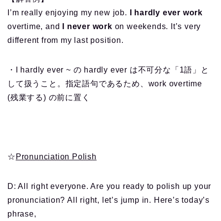
I’m really enjoying my new job.
I hardly ever work
overtime, and
I never work
on weekends. It’s very
different from my last position.
・I hardly ever ~ の hardly ever は不可分な「1語」と
して扱うこと。指定語句であるため、work overtime
(残業する) の前に置く
☆
Pronunciation Polish
D: All right everyone. Are you ready to polish up your
pronunciation? All right, let’s jump in. Here’s today’s
phrase,