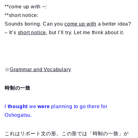
**come up with ~:
**short notice:
Sounds boring. Can you
come up with
a better idea?
– It’s
short notice
, but I’ll try. Let me think about it.
☆
Grammar and Vocabulary
時制の一致
I
thought
we
were
planning to go there for
Oshogatsu.
これはリポート文の形。この形では「時制の一致」が