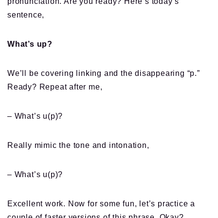
pronunciation. Are you ready? Here’s today’s
sentence,
What’s up?
We’ll be covering linking and the disappearing “p.”
Ready? Repeat after me,
– What’s u(p)?
Really mimic the tone and intonation,
– What’s u(p)?
Excellent work. Now for some fun, let’s practice a
couple of faster versions of this phrase. Okay?