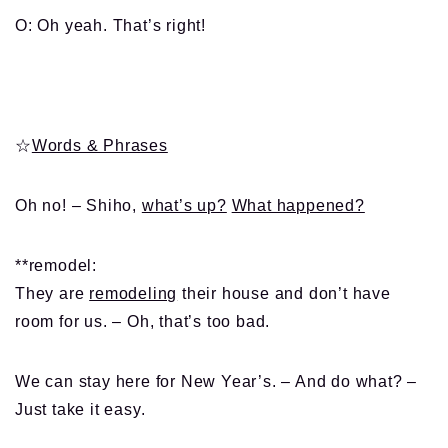
O: Oh yeah. That’s right!
☆
Words & Phrases
Oh no! – Shiho,
what’s up?
What happened?
**remodel:
They are
remodeling
their house and don’t have
room for us. – Oh, that’s too bad.
We can stay here for New Year’s. – And do what? –
Just take it easy.