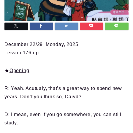
December 22/29 Monday, 2025
Lesson 176 up
★
Opening
R: Yeah. Acutualy, that’s a great way to spend new
years. Don’t you think so, Daivd?
D: I mean, even if you go somewhere, you can still
study.