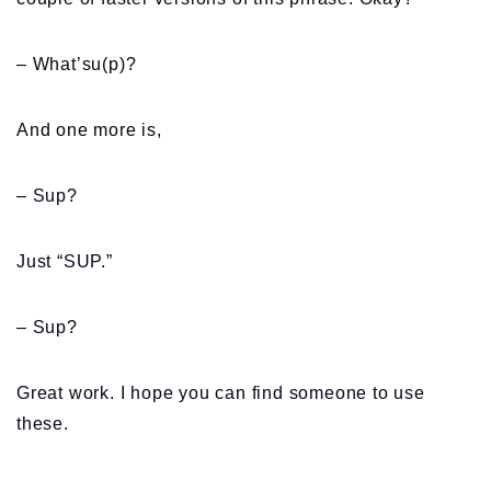
– What’su(p)?
And one more is,
– Sup?
Just “SUP.”
– Sup?
Great work. I hope you can find someone to use
these.