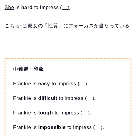
She
is
hard
to impress
( )
.
こちら↑は彼女の「性質」にフォーカスが当たっている
①
難易・印象
Frankie is
easy
to impress ( ).
Frankie is
difficult
to impress ( ).
Frankie is
tough
to impress ( ).
Frankie is
impossible
to impress ( ).