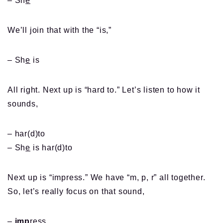
– Sh
e
We’ll join that with the “is,”
– Sh
e
is
All right. Next up is “hard to.” Let’s listen to how it
sounds,
– har(d)to
– Sh
e
is har(d)to
Next up is “impress.” We have “m, p, r” all together.
So, let’s really focus on that sound,
–
imp
ress