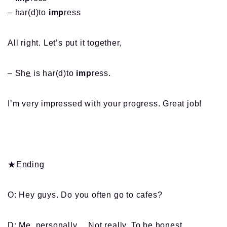
– har(d)to
imp
ress
All right. Let’s put it together,
– Sh
e
is har(d)to
imp
ress.
I’m very impressed with your progress. Great job!
★
Ending
O: Hey guys. Do you often go to cafes?
D: Me, personally… Not really. To be honest,