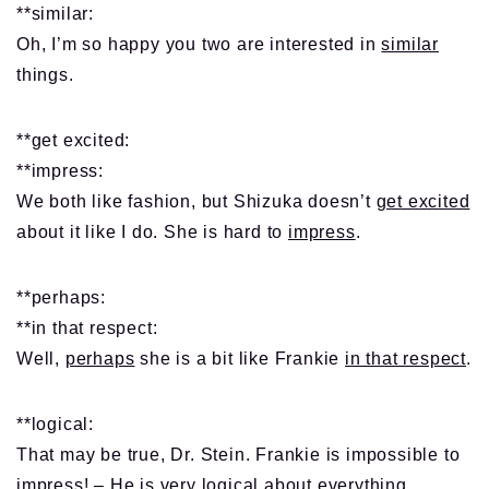
**similar:
Oh, I’m so happy you two are interested in
similar
things.
**get excited:
**impress:
We both like fashion, but Shizuka doesn’t
get excited
about it like I do. She is hard to
impress
.
**perhaps:
**in that respect:
Well,
perhaps
she is a bit like Frankie
in that respect
.
**logical:
That may be true, Dr. Stein. Frankie is impossible to
impress! – He is very
logical
about everything.