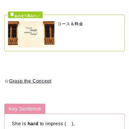
コース＆料金
☆
Grasp the Concept
Key Sentence
She is
hard
to impress ( ).