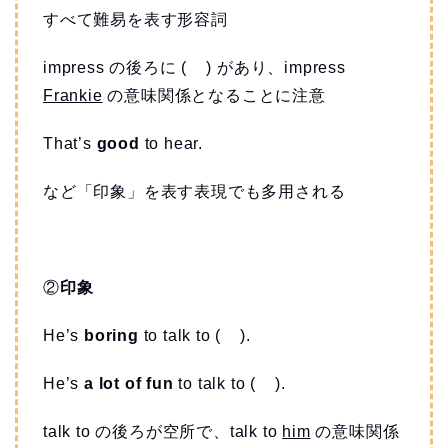
すべて難易を表す形容詞
impress の後ろに ( ) があり、impress
Frankie
の意味関係となることに注意
That’s
good
to hear.
など「印象」を表す表現でも多用される
②
印象
He’s
boring
to talk to ( ).
He’s
a lot of fun
to talk to ( ).
talk to の後ろが空所で、talk to
him
の意味関係