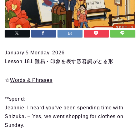
January 5 Monday, 2026
Lesson 181 難易・印象を表す形容詞がとる形
☆
Words & Phrases
**spend:
Jeannie, I heard you’ve been
spending
time with
Shizuka. – Yes, we went shopping for clothes on
Sunday.