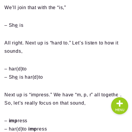
We’ll join that with the “is,”
About us
– Sh
e
is
コース・料金
All right. Next up is “hard to.” Let’s listen to how it
sounds,
よくある質問
– har(d)to
無料体験
– Sh
e
is har(d)to
Next up is “impress.” We have “m, p, r” all together.
So, let’s really focus on that sound,
MENU
–
imp
ress
– har(d)to
imp
ress