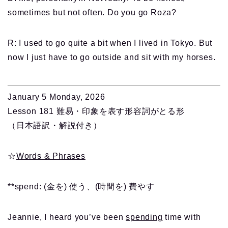
sometimes but not often. Do you go Roza?
R: I used to go quite a bit when I lived in Tokyo. But
now I just have to go outside and sit with my horses.
January 5 Monday, 2026
Lesson 181 難易・印象を表す形容詞がとる形
（日本語訳・解説付き）
☆
Words & Phrases
**spend: (金を) 使う、(時間を) 費やす
Jeannie, I heard you’ve been
spending
time with