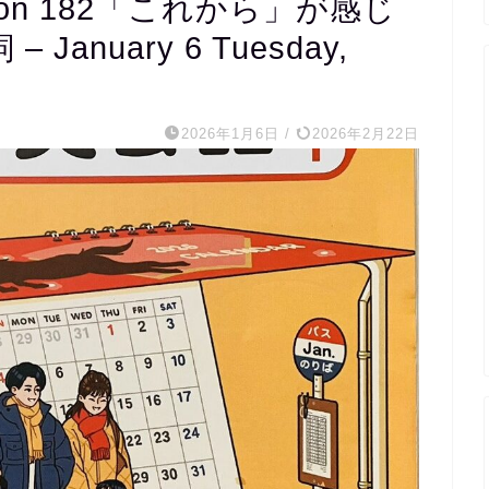
on 182「これから」が感じ
anuary 6 Tuesday,
m s
2026年1月6日
/
2026年2月22日
1 か月 前
20代医療関係職です。
完全個別指導で宿題を出し
くれ、宿題チェックから授
の内容まで相談しながら進
ていただき、まさに求めて
たスクールでした。
外国人講師とzoomで繋い
レッスンもしていただき、
の文字起こしを資料として
ただけるので復習にも役立
ます。
毎週相談しながら進めるの