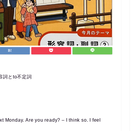
なんとか仕事と両立するこ
ができました。
英会話など目標がある方、
ポートを受けながら進めた
方におすすめです！
容詞とto不定詞
t Monday. Are you ready? – I think so. I feel