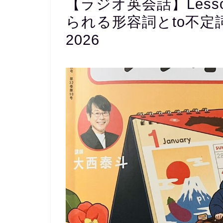
【ラジオ英会話】Less
られる形容詞とto不定詞 – J
2026