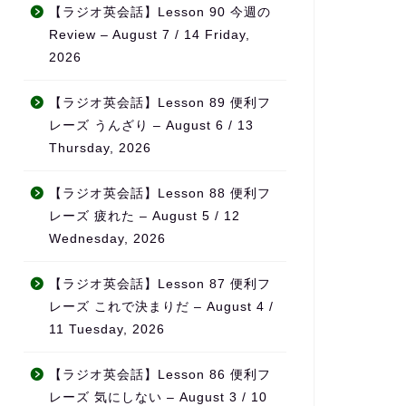
と
無理なく続けられ、自然とモ
それでも思い
【ラジオ英会話】Lesson 90 今週の
チベーションの維持につなが
半年が経った
Review – August 7 / 14 Friday,
サ
っています。
を感じていま
2026
い
単語もかなり
また、ただ宿題を出すだけで
話なら自然に
なく、学習の進み具合や弱点
になりました
【ラジオ英会話】Lesson 89 便利フ
をしっかり見て内容を調整し
レーズ うんざり – August 6 / 13
てくれるため、「ちゃんと見
特に良いと感
Thursday, 2026
てもらえている」という安心
先生が実際に
感があります。
事をされてい
に、
【ラジオ英会話】Lesson 88 便利フ
料金も他の英会話スクールと
日本の教科書
レーズ 疲れた – August 5 / 12
比べてかなり良心的で、内容
に使える英語
Wednesday, 2026
を考えるとコストパフォーマ
ることです。
ンスはとても高いと感じてい
【ラジオ英会話】Lesson 87 便利フ
ます。
旅行・仕事・
リアルな場面
レーズ これで決まりだ – August 4 /
何より、先生の生徒に対する
が中心なので
11 Tuesday, 2026
熱意が本当に伝わってきて、
「勉強」では
「この先生のもとでなら頑張
覚」が自然に
【ラジオ英会話】Lesson 86 便利フ
れる」と思える環境です。本
ます。
レーズ 気にしない – August 3 / 10
気で英語力を伸ばしたい方に