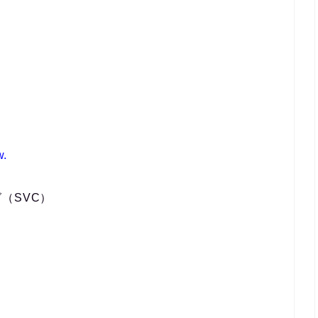
w.
（SVC）