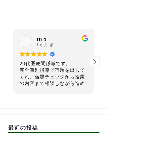
nagoya sh
K K
6 か月 前
6 か月
40代 会社経営者です。
30代後半／
て
本気で英語を学びたい方にと
ス業）です。
業
てもおすすめの英会話スクー
め
ルです。
正直に言うと
い
語が初心者で
一番良いと感じているのは、
単な会話すら
だ
宿題を一人ひとりのレベルや
でした。
そ
生活リズムに合わせてカスタ
子供の頃もほ
い
マイズして出してくれる点で
強してこなか
ち
す。1週間で「頑張ればでき
さら無理かも
最近の投稿
る」「少しチャレンジング」
もありました
で
な量に設定してくれるので、