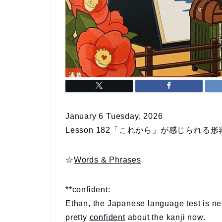
January 6 Tuesday, 2026
Lesson 182「これから」が感じられる形
☆
Words & Phrases
**confident:
Ethan, the Japanese language test is nex
pretty
confident
about the kanji now.