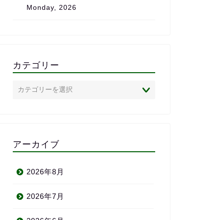
Monday, 2026
は、心からおすすめしたいス
また、完全に
クールです。
で、
私のレベル・
状況に合わせ
のがとても助
「ついていけ
カテゴリー
いかれる」と
ありません。
英語に苦手意
心者の方にこ
めしたい英会
半年前の自分
われるよ」と
アーカイブ
い、満足して
りがとう〜＼(
2026年8月
2026年7月