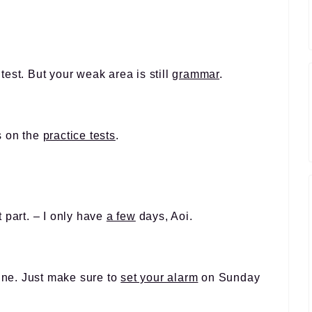
 test. But your weak area is still
grammar
.
s on the
practice tests
.
 part. – I only have
a few
days, Aoi.
ine. Just make sure to
set your alarm
on Sunday