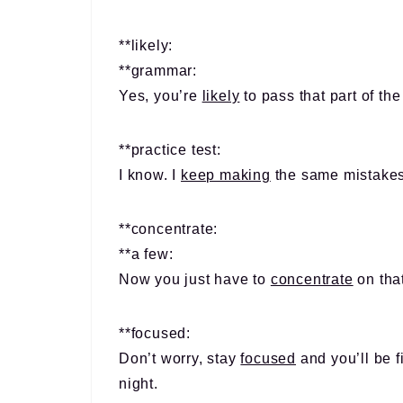
**likely:
**grammar:
Yes, you’re
likely
to pass that part of the
**practice test:
I know. I
keep making
the same mistake
**concentrate:
**a few:
Now you just have to
concentrate
on that
**focused:
Don’t worry, stay
focused
and you’ll be f
night.