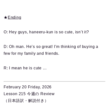
★
Ending
O: Hey guys, haneeru-kun is so cute, isn’t it?
D: Oh man. He’s so great! I’m thinking of buying a
few for my family and friends.
R: I mean he is cute …
February 20 Friday, 2026
Lesson 215 今週の Review
（日本語訳・解説付き）