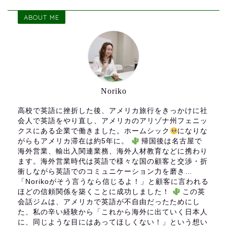
ABOUT ME
Noriko
高校で英語に挫折した後、アメリカ旅行をきっかけに社
会人で英語をやり直し、アメリカのアリゾナ州フェニッ
クスにある企業で働きました。ホームシック
になりな
がらもアメリカ滞在は約5年に。
帰国後は名古屋で
海外営業、輸出入関連業務、海外人材教育などに携わり
ます。海外営業時代は英語で様々な国の顧客と交渉・折
衝しながら英語でのコミュニケーション力を磨き…
「Norikoがそう言うなら信じるよ！」と顧客に言われる
ほどの信頼関係を築くことに成功しました！
この英
会話ジムは、アメリカで英語が不自由だったためにし
た、私の辛い経験から「これから海外に出ていく日本人
に、同じような目にはあってほしくない！」という想い