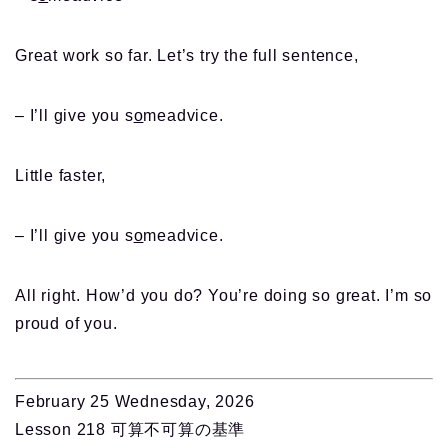
Great work so far. Let’s try the full sentence,
– I’ll give you s
o
meadvice.
Little faster,
– I’ll give you s
o
meadvice.
All right. How’d you do? You’re doing so great. I’m so
proud of you.
February 25 Wednesday, 2026
Lesson 218 可算不可算の基準