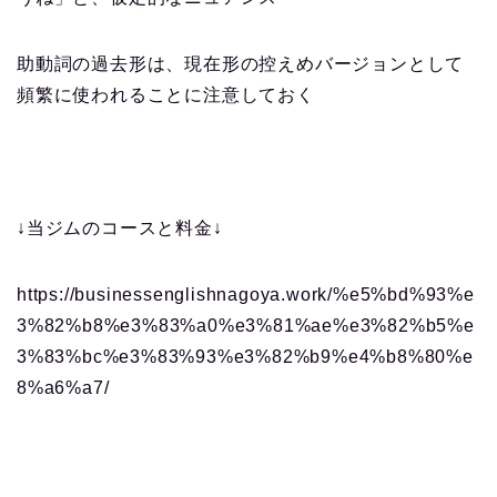
助動詞の過去形は、現在形の控えめバージョンとして
頻繁に使われることに注意しておく
↓当ジムのコースと料金↓
https://businessenglishnagoya.work/%e5%bd%93%e
3%82%b8%e3%83%a0%e3%81%ae%e3%82%b5%e
3%83%bc%e3%83%93%e3%82%b9%e4%b8%80%e
8%a6%a7/