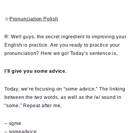
☆
Pronunciation Polish
R: Well guys, the secret ingredient to improving your
English is practice. Are you ready to practice your
pronunciation? Here we go! Today’s sentence is,
I’ll give you some advice.
Today, we’re focusing on “some advice.” The linking
between the two words, as well as the /ə/ sound in
“some.” Repeat after me,
– s
o
me
– s
o
meadvice