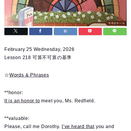
February 25 Wednesday, 2026
Lesson 218 可算不可算の基準
☆
Words & Phrases
**honor:
It is an honor to
meet you, Ms. Redfield.
**valuable:
Please, call me Dorothy.
I’ve heard that
you and