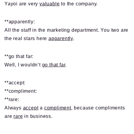
Yayoi are very
valuable
to the company.
**apparently:
All the staff in the marketing department. You two are
the real stars here
apparently
.
**go that far:
Well, I wouldn’t
go that far
.
**accept:
**compliment:
**rare:
Always
accept
a
compliment
, because compliments
are
rare
in business.