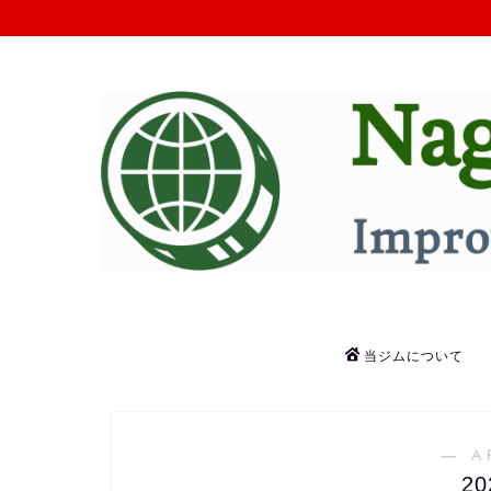
当ジムについて
― A
2