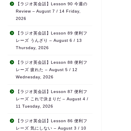
なんとか仕事と両立すること
無理なく続けら
【ラジオ英会話】Lesson 90 今週の
ができました。
チベーションの
Review – August 7 / 14 Friday,
英会話など目標がある方、サ
っています。
2026
ポートを受けながら進めたい
方におすすめです！
また、ただ宿題
なく、学習の進
【ラジオ英会話】Lesson 89 便利フ
をしっかり見て
レーズ うんざり – August 6 / 13
てくれるため、
Thursday, 2026
てもらえている
感があります。
【ラジオ英会話】Lesson 88 便利フ
料金も他の英会
レーズ 疲れた – August 5 / 12
比べてかなり良
Wednesday, 2026
を考えるとコス
ンスはとても高
【ラジオ英会話】Lesson 87 便利フ
ます。
レーズ これで決まりだ – August 4 /
何より、先生の
11 Tuesday, 2026
熱意が本当に伝
「この先生のも
【ラジオ英会話】Lesson 86 便利フ
れる」と思える
レーズ 気にしない – August 3 / 10
気で英語力を伸