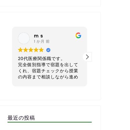
m s
nagoy
1 か月 前
6 か月 
20代医療関係職です。
40代 会社経
完全個別指導で宿題を出して
本気で英語を学
くれ、宿題チェックから授業
てもおすすめの
の内容まで相談しながら進め
ルです。
ていただき、まさに求めてい
たスクールでした。
一番良いと感じ
外国人講師とzoomで繋いだ
宿題を一人ひと
レッスンもしていただき、そ
生活リズムに合
の文字起こしを資料としてい
マイズして出し
ただけるので復習にも役立ち
す。1週間で「
最近の投稿
ます。
る」「少しチャ
毎週相談しながら進めるので
な量に設定して