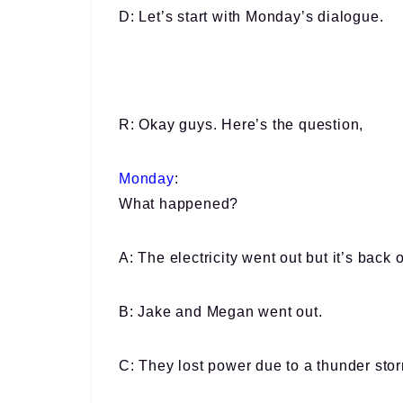
D: Let’s start with Monday’s dialogue.
R: Okay guys. Here’s the question,
Monday
:
What happened?
A: The electricity went out but it’s back 
B: Jake and Megan went out.
C: They lost power due to a thunder sto