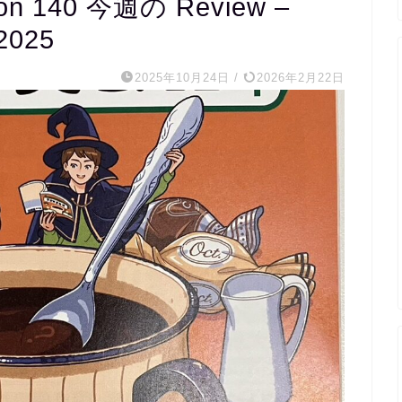
140 今週の Review –
 2025
2025年10月24日
/
2026年2月22日
m s
1 か月 前
20代医療関係職です。
完全個別指導で宿題を出し
くれ、宿題チェックから授
の内容まで相談しながら進
ていただき、まさに求めて
たスクールでした。
外国人講師とzoomで繋い
レッスンもしていただき、
の文字起こしを資料として
ただけるので復習にも役立
ます。
毎週相談しながら進めるの