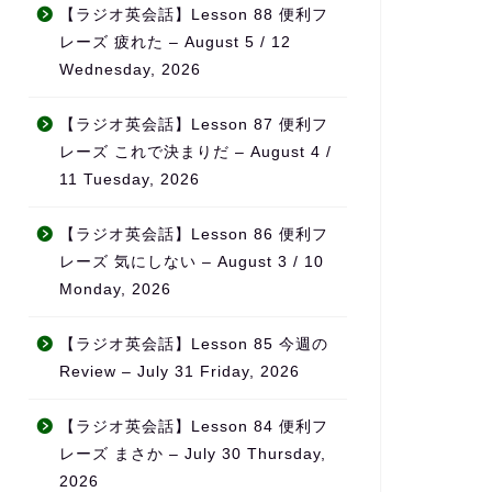
と
無理なく続けられ、自然とモ
それでも思い
【ラジオ英会話】Lesson 88 便利フ
チベーションの維持につなが
半年が経った
レーズ 疲れた – August 5 / 12
サ
っています。
を感じていま
Wednesday, 2026
い
単語もかなり
また、ただ宿題を出すだけで
話なら自然に
なく、学習の進み具合や弱点
になりました
【ラジオ英会話】Lesson 87 便利フ
をしっかり見て内容を調整し
レーズ これで決まりだ – August 4 /
てくれるため、「ちゃんと見
特に良いと感
11 Tuesday, 2026
てもらえている」という安心
先生が実際に
感があります。
事をされてい
に、
【ラジオ英会話】Lesson 86 便利フ
料金も他の英会話スクールと
日本の教科書
レーズ 気にしない – August 3 / 10
比べてかなり良心的で、内容
に使える英語
Monday, 2026
を考えるとコストパフォーマ
ることです。
ンスはとても高いと感じてい
【ラジオ英会話】Lesson 85 今週の
ます。
旅行・仕事・
リアルな場面
Review – July 31 Friday, 2026
何より、先生の生徒に対する
が中心なので
熱意が本当に伝わってきて、
「勉強」では
【ラジオ英会話】Lesson 84 便利フ
「この先生のもとでなら頑張
覚」が自然に
レーズ まさか – July 30 Thursday,
れる」と思える環境です。本
ます。
2026
気で英語力を伸ばしたい方に