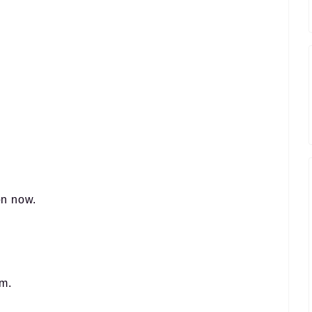
on now.
rm.