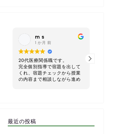
nagoya sh
K K
6 か月 前
6 か月 
40代 会社経営者です。
30代後半／自
て
本気で英語を学びたい方にと
ス業）です。
業
てもおすすめの英会話スクー
め
ルです。
正直に言うと
い
語が初心者で
一番良いと感じているのは、
単な会話すら
だ
宿題を一人ひとりのレベルや
でした。
そ
生活リズムに合わせてカスタ
子供の頃もほ
い
マイズして出してくれる点で
強してこなか
ち
す。1週間で「頑張ればでき
さら無理かも
最近の投稿
る」「少しチャレンジング」
もありました
で
な量に設定してくれるので、