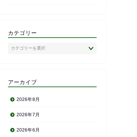
は、心からおすすめしたいス
また、完全に
クールです。
で、
私のレベル・
状況に合わせ
のがとても助
カテゴリー
「ついていけ
いかれる」と
ありません。
英語に苦手意
心者の方にこ
めしたい英会
アーカイブ
半年前の自分
われるよ」と
い、満足して
2026年8月
りがとう〜＼(^
2026年7月
2026年6月