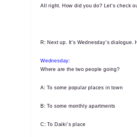
All right. How did you do? Let’s check o
R: Next up. It’s Wednesday’s dialogue. 
Wednesday
:
Where are the two people going?
A: To some popular places in town
B: To some monthly apartments
C: To Daiki’s place