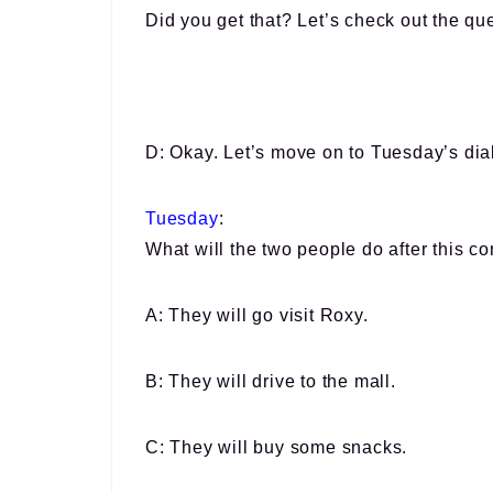
Did you get that? Let’s check out the qu
D: Okay. Let’s move on to Tuesday’s dia
Tuesday
:
What will the two people do after this c
A: They will go visit Roxy.
B: They will drive to the mall.
C: They will buy some snacks.