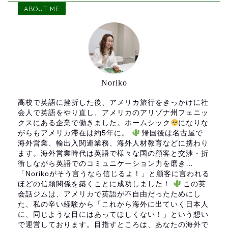
ABOUT ME
Noriko
高校で英語に挫折した後、アメリカ旅行をきっかけに社
会人で英語をやり直し、アメリカのアリゾナ州フェニッ
クスにある企業で働きました。ホームシック
になりな
がらもアメリカ滞在は約5年に。
帰国後は名古屋で
海外営業、輸出入関連業務、海外人材教育などに携わり
ます。海外営業時代は英語で様々な国の顧客と交渉・折
衝しながら英語でのコミュニケーション力を磨き…
「Norikoがそう言うなら信じるよ！」と顧客に言われる
ほどの信頼関係を築くことに成功しました！
この英
会話ジムは、アメリカで英語が不自由だったためにし
た、私の辛い経験から「これから海外に出ていく日本人
に、同じような目にはあってほしくない！」という想い
で運営しております。目指すところは、あなたの海外で