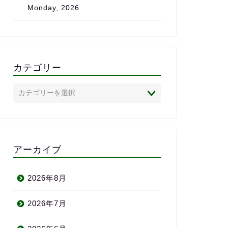
Monday, 2026
は、心からおすすめしたいス
また、完全に
クールです。
で、
私のレベル・
状況に合わせ
のがとても助
「ついていけ
カテゴリー
いかれる」と
ありません。
英語に苦手意
心者の方にこ
めしたい英会
半年前の自分
われるよ」と
アーカイブ
い、満足して
りがとう〜＼(^
2026年8月
2026年7月