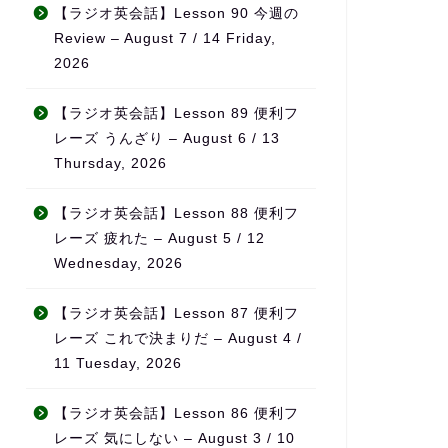
無理なく続けられ、自然とモ
それでも思い
【ラジオ英会話】Lesson 90 今週の
チベーションの維持につなが
半年が経った
Review – August 7 / 14 Friday,
っています。
を感じていま
2026
単語もかなり
また、ただ宿題を出すだけで
話なら自然に
なく、学習の進み具合や弱点
になりました
【ラジオ英会話】Lesson 89 便利フ
をしっかり見て内容を調整し
レーズ うんざり – August 6 / 13
てくれるため、「ちゃんと見
特に良いと感
Thursday, 2026
てもらえている」という安心
先生が実際に
感があります。
事をされてい
に、
【ラジオ英会話】Lesson 88 便利フ
料金も他の英会話スクールと
日本の教科書に
レーズ 疲れた – August 5 / 12
比べてかなり良心的で、内容
に使える英語”
Wednesday, 2026
を考えるとコストパフォーマ
ることです。
ンスはとても高いと感じてい
【ラジオ英会話】Lesson 87 便利フ
ます。
旅行・仕事・
リアルな場面
レーズ これで決まりだ – August 4 /
何より、先生の生徒に対する
が中心なので
11 Tuesday, 2026
熱意が本当に伝わってきて、
「勉強」では
「この先生のもとでなら頑張
覚」が自然に
【ラジオ英会話】Lesson 86 便利フ
れる」と思える環境です。本
ます。
レーズ 気にしない – August 3 / 10
気で英語力を伸ばしたい方に