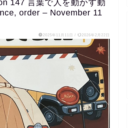
on 147 言葉で人を動かす動
nce, order – November 11
m s
2025年11月11日
/
2026年2月22日
1 か月 前
20代医療関係職です。
完全個別指導で宿題を出して
くれ、宿題チェックから授業
の内容まで相談しながら進め
ていただき、まさに求めてい
たスクールでした。
外国人講師とzoomで繋いだ
レッスンもしていただき、そ
の文字起こしを資料としてい
ただけるので復習にも役立ち
ます。
毎週相談しながら進めるので