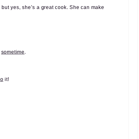
, but yes, she’s a great cook. She can make
r
sometime
.
to
it!