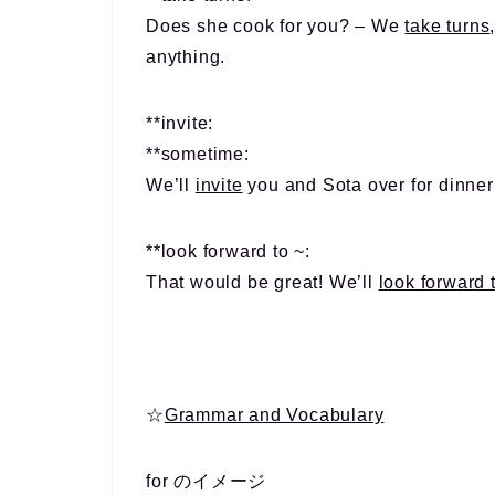
Does she cook for you? – We
take turns
anything.
**invite:
**sometime:
We’ll
invite
you and Sota over for dinne
**look forward to ~:
That would be great! We’ll
look forward 
☆
Grammar and Vocabulary
for のイメージ