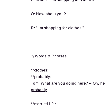
O: How about you?
R: “I’m shopping for clothes.”
☆
Words & Phrases
**clothes:
**probably:
Tom! What are you doing here? – Oh, he
probably
.
**married life: