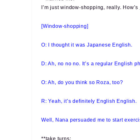
I’m just window-shopping, really. How’s
[Window-shopping]
O: I thought it was Japanese English.
D: Ah, no no no. It’s a regular English p
O: Ah, do you think so Roza, too?
R: Yeah, it’s definitely English English.
Well, Nana persuaded me to start exercis
**take turns: