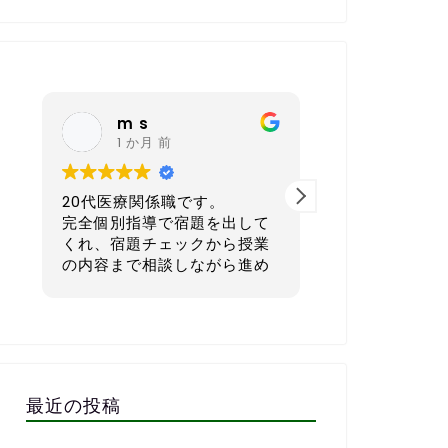
nagoya sh
K K
6 か月 前
6 か月 
40代 会社経営者です。
30代後半／自
本気で英語を学びたい方にと
ス業）です。
てもおすすめの英会話スクー
ルです。
正直に言うと
語が初心者で
一番良いと感じているのは、
単な会話すら
宿題を一人ひとりのレベルや
でした。
生活リズムに合わせてカスタ
子供の頃もほ
マイズして出してくれる点で
強してこなか
す。1週間で「頑張ればでき
さら無理かも…
最近の投稿
る」「少しチャレンジング」
もありました
な量に設定してくれるので、