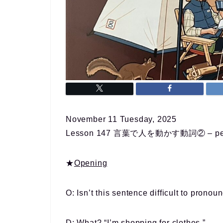
November 11 Tuesday, 2025
Lesson 147 言葉で人を動かす動詞② – persua
★
Opening
O: Isn’t this sentence difficult to prono
D: What? “I’m shopping for clothes.”