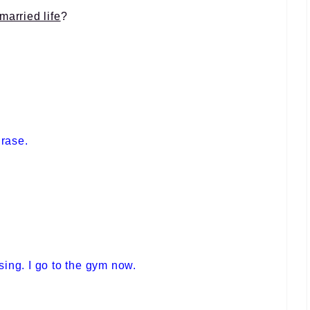
married life
?
hrase.
ing. I go to the gym now.