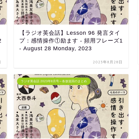
【ラジオ英会話】Lesson 96 発言タイ
2
プ：感情操作①励ます - 頻用フレーズ1
- August 28 Monday, 2023
日
2023年8月28日
ラジオ英会話 2023年8月号～各放送回のまとめ