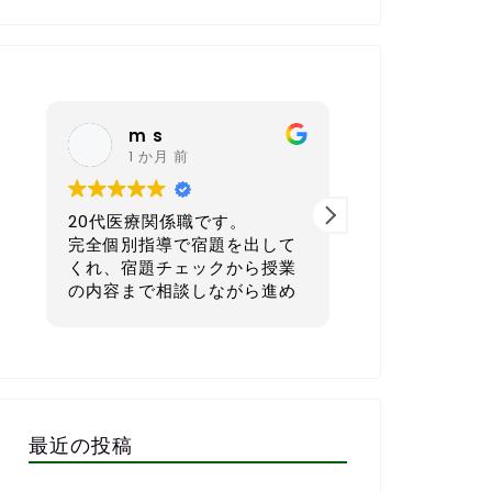
m s
nagoy
1 か月 前
6 か月 
20代医療関係職です。
40代 会社経
完全個別指導で宿題を出して
本気で英語を学
くれ、宿題チェックから授業
てもおすすめの
の内容まで相談しながら進め
ルです。
ていただき、まさに求めてい
たスクールでした。
一番良いと感じ
外国人講師とzoomで繋いだ
宿題を一人ひと
レッスンもしていただき、そ
生活リズムに合
の文字起こしを資料としてい
マイズして出し
ただけるので復習にも役立ち
す。1週間で「
最近の投稿
ます。
る」「少しチャ
毎週相談しながら進めるので
な量に設定して