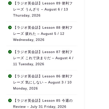
なんとか仕事と両立すること
無理なく続けら
【ラジオ英会話】Lesson 89 便利フ
ができました。
チベーションの
レーズ うんざり – August 6 / 13
英会話など目標がある方、サ
っています。
Thursday, 2026
ポートを受けながら進めたい
方におすすめです！
また、ただ宿題
なく、学習の進
【ラジオ英会話】Lesson 88 便利フ
をしっかり見て
レーズ 疲れた – August 5 / 12
てくれるため、
Wednesday, 2026
てもらえている
感があります。
【ラジオ英会話】Lesson 87 便利フ
料金も他の英会
レーズ これで決まりだ – August 4 /
比べてかなり良
11 Tuesday, 2026
を考えるとコス
ンスはとても高
【ラジオ英会話】Lesson 86 便利フ
ます。
レーズ 気にしない – August 3 / 10
何より、先生の
Monday, 2026
熱意が本当に伝
「この先生のも
【ラジオ英会話】Lesson 85 今週の
れる」と思える
Review – July 31 Friday, 2026
気で英語力を伸