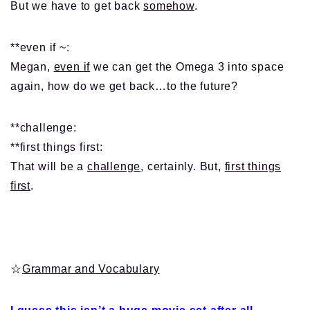
But we have to get back
somehow
.
**even if ~:
Megan,
even if
we can get the Omega 3 into space
again, how do we get back…to the future?
**challenge:
**first things first:
That will be a
challenge
, certainly. But,
first things
first
.
☆
Grammar and Vocabulary