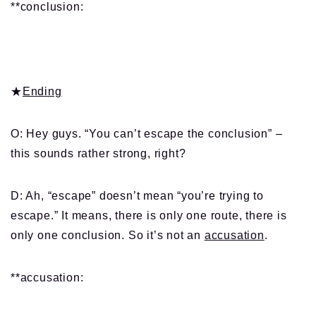
**conclusion:
★
Ending
O: Hey guys. “You can’t escape the conclusion” –
this sounds rather strong, right?
D: Ah, “escape” doesn’t mean “you’re trying to
escape.” It means, there is only one route, there is
only one conclusion. So it’s not an
accusation
.
**accusation: