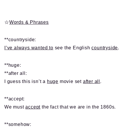
☆
Words & Phrases
**countryside:
I’ve always wanted to
see the English
countryside
.
**huge:
**after all:
I guess this isn’t a
huge
movie set
after all
.
**accept:
We must
accept
the fact that we are in the 1860s.
**somehow: