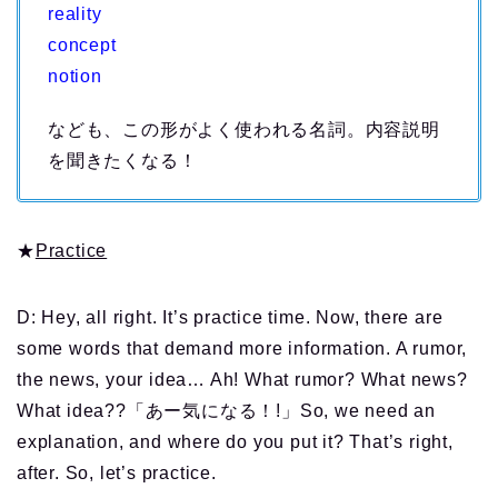
reality
concept
notion
なども、この形がよく使われる名詞。内容説明
を聞きたくなる！
★
Practice
D: Hey, all right. It’s practice time. Now, there are
some words that demand more information. A rumor,
the news, your idea… Ah! What rumor? What news?
What idea??「あー気になる！!」So, we need an
explanation, and where do you put it? That’s right,
after. So, let’s practice.