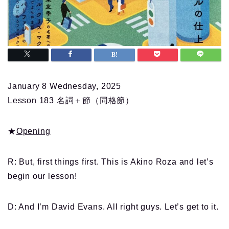
January 8 Wednesday, 2025
Lesson 183 名詞＋節（同格節）
★
Opening
R: But, first things first. This is Akino Roza and let’s
begin our lesson!
D: And I’m David Evans. All right guys. Let’s get to it.