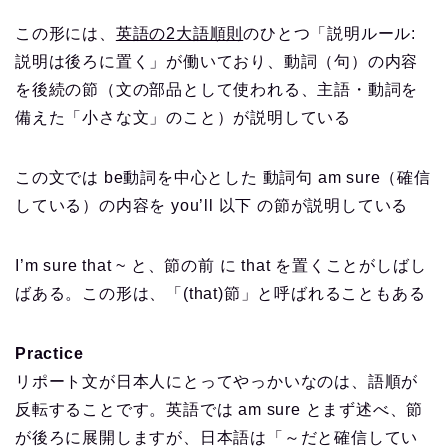
この形には、
英語の2大語順則
のひとつ「説明ルール:
説明は後ろに置く」が働いており、動詞（句）の内容
を後続の節（文の部品として使われる、主語・動詞を
備えた「小さな文」のこと）が説明している
この文では be動詞を中心とした 動詞句 am sure（確信
している）の内容を you’ll 以下 の節が説明している
I’m sure that ~ と、節の前 に that を置くことがしばし
ばある。この形は、「(that)節」と呼ばれることもある
Practice
リポート文が日本人にとってやっかいなのは、語順が
反転することです。英語では am sure とまず述べ、節
が後ろに展開しますが、日本語は「～だと確信してい