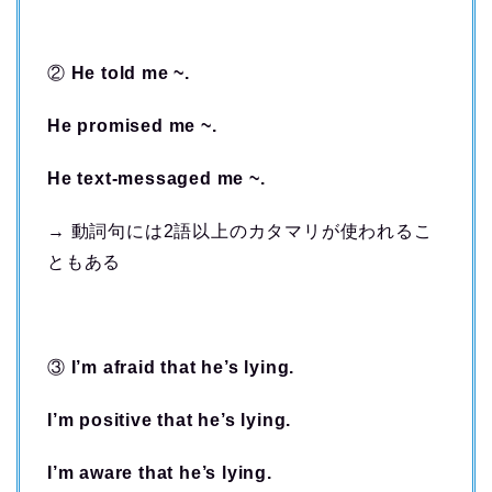
②
He told me ~.
He promised me ~.
He text-messaged me ~.
→ 動詞句には2語以上のカタマリが使われるこ
ともある
③
I’m afraid that he’s lying.
I’m positive that he’s lying.
I’m aware that he’s lying.