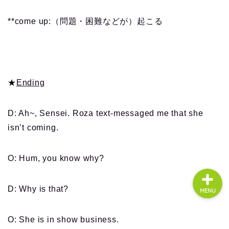
**come up:（問題・困難などが）起こる
About us
コース・料金
★
Ending
よくある質問
D: Ah~, Sensei. Roza text-messaged me that she
無料体験
isn’t coming.
O: Hum, you know why?
D: Why is that?
MENU
O: She is in show business.