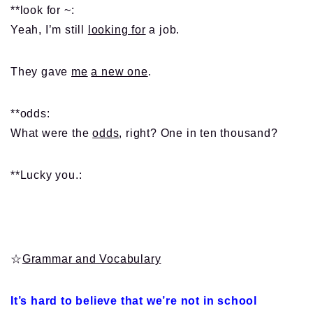
**look for ~:
Yeah, I’m still
looking for
a job.
They gave
me
a new one
.
**odds:
What were the
odds
, right? One in ten thousand?
**Lucky you.:
☆
Grammar and Vocabulary
It’s hard to believe that we’re not in school