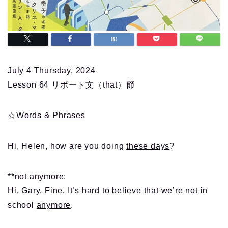
July 4 Thursday, 2024
Lesson 64 リポート文（that）節
☆
Words & Phrases
Hi, Helen, how are you doing
these days
?
**not anymore:
Hi, Gary. Fine. It’s hard to believe that we’re
not
in
school
anymore
.