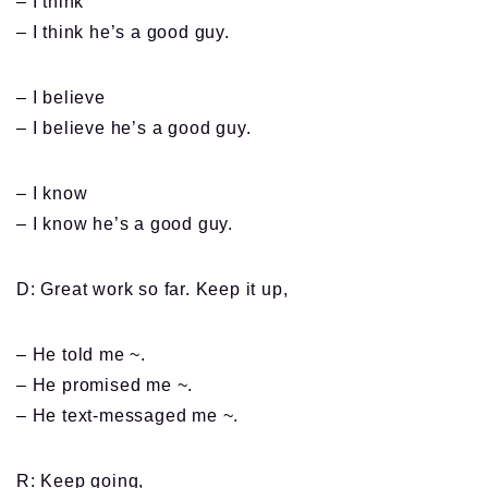
– I think
– I think he’s a good guy.
– I believe
– I believe he’s a good guy.
– I know
– I know he’s a good guy.
D: Great work so far. Keep it up,
– He told me ~.
– He promised me ~.
– He text-messaged me ~.
R: Keep going,