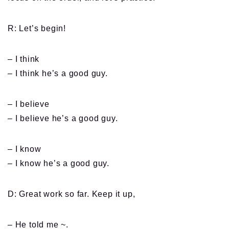
R: Let’s begin!
– I think
– I think he’s a good guy.
– I believe
– I believe he’s a good guy.
– I know
– I know he’s a good guy.
D: Great work so far. Keep it up,
– He told me ~.