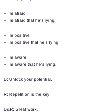
– I’m afraid
– I’m afraid that he’s lying.
– I’m positive
– I’m positive that he’s lying.
– I’m aware
– I’m aware that he’s lying.
D: Unlock your potential.
R: Repetition is the key!
D&R: Great work.