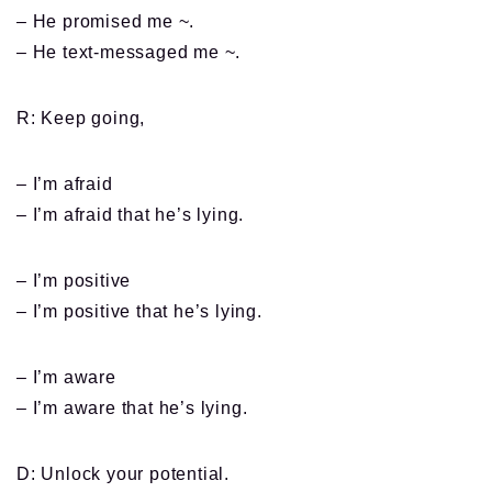
– He promised me ~.
– He text-messaged me ~.
R: Keep going,
– I’m afraid
– I’m afraid that he’s lying.
– I’m positive
– I’m positive that he’s lying.
– I’m aware
– I’m aware that he’s lying.
D: Unlock your potential.