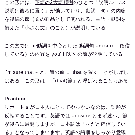
この形には、
英語の2大語順則
のひとつ「説明ルール:
説明は後ろに置く」が働いており、動詞（句）の内容
を後続の節（文の部品として使われる、主語・動詞を
備えた「小さな文」のこと）が説明している
この文では be動詞を中心とした 動詞句 am sure（確信
している）の内容を you’ll 以下 の節が説明している
I’m sure that ~ と、節の前 に that を置くことがしばし
ばある。この形は、「(that)節」と呼ばれることもある
Practice
リポート文が日本人にとってやっかいなのは、語順が
反転することです。英語では am sure とまず述べ、節
が後ろに展開しますが、日本語は「～だと確信してい
る」となってしまいます。英語の語順をしっかり意識