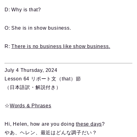
D: Why is that?
O: She is in show business.
R:
There is no business like show business.
July 4 Thursday, 2024
Lesson 64 リポート文（that）節
（日本語訳・解説付き）
☆
Words & Phrases
Hi, Helen, how are you doing
these days
?
やあ、ヘレン、最近はどんな調子だい？