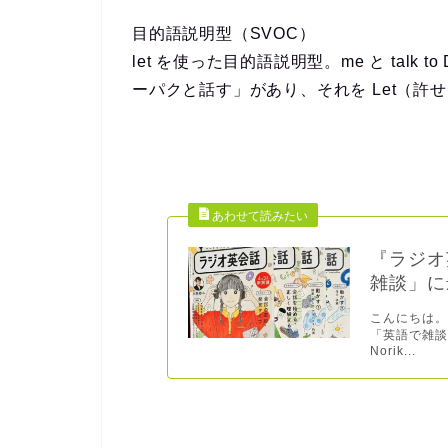
目的語説明型（SVOC）
let を使った目的語説明型。me と talk
ーパクと話す」があり、それを Let（許
『ラジオ
雑談」に
こんにちは。
「英語で雑
Norik...