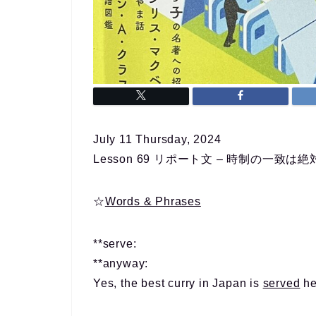
July 11 Thursday, 2024
Lesson 69 リポート文 – 時制の一致は
☆
Words & Phrases
**serve:
**anyway:
Yes, the best curry in Japan is
served
he