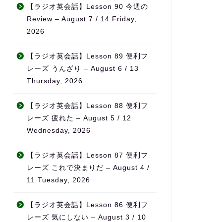
こと
無理なく続けられ、自然とモ
それでも思
【ラジオ英会話】Lesson 90 今週の
チベーションの維持につなが
半年が経っ
Review – August 7 / 14 Friday,
、サ
っています。
を感じてい
2026
たい
単語もかな
また、ただ宿題を出すだけで
話なら自然
なく、学習の進み具合や弱点
になりまし
【ラジオ英会話】Lesson 89 便利フ
をしっかり見て内容を調整し
レーズ うんざり – August 6 / 13
てくれるため、「ちゃんと見
特に良いと
Thursday, 2026
てもらえている」という安心
先生が実際
感があります。
事をされて
に、
【ラジオ英会話】Lesson 88 便利フ
料金も他の英会話スクールと
日本の教科
レーズ 疲れた – August 5 / 12
比べてかなり良心的で、内容
に使える英
Wednesday, 2026
を考えるとコストパフォーマ
ることです
ンスはとても高いと感じてい
【ラジオ英会話】Lesson 87 便利フ
ます。
旅行・仕事
リアルな場
レーズ これで決まりだ – August 4 /
何より、先生の生徒に対する
が中心なの
11 Tuesday, 2026
熱意が本当に伝わってきて、
「勉強」で
「この先生のもとでなら頑張
覚」が自然
【ラジオ英会話】Lesson 86 便利フ
れる」と思える環境です。本
ます。
レーズ 気にしない – August 3 / 10
気で英語力を伸ばしたい方に