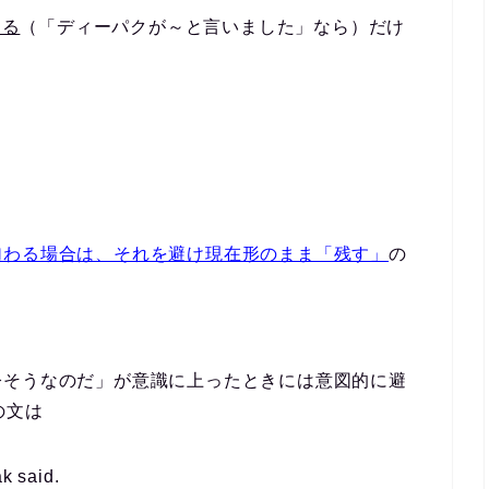
する
（「ディーパクが～と言いました」なら）だけ
加わる場合は、それを避け現在形のまま「残す」
の
今そうなのだ」が意識に上ったときには意図的に避
の文は
ak said.