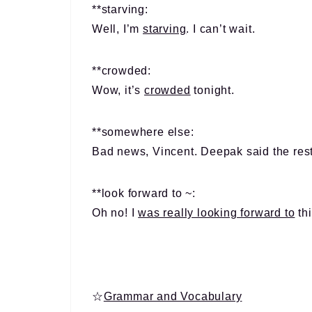
**starving:
Well, I’m
starving
. I can’t wait.
**crowded:
Wow, it’s
crowded
tonight.
**somewhere else:
Bad news, Vincent. Deepak said the resta
**look forward to ~:
Oh no! I
was really looking forward to
thi
☆
Grammar and Vocabulary