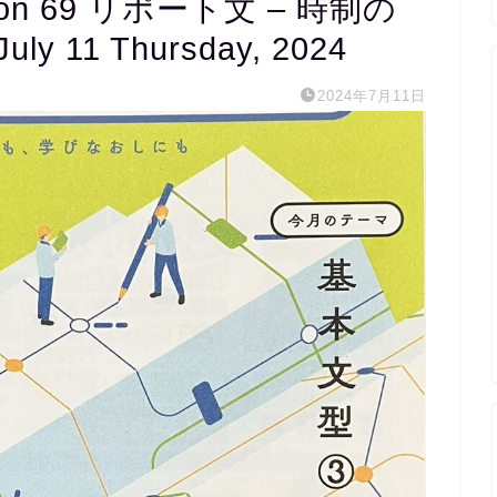
n 69 リポート文 – 時制の
11 Thursday, 2024
2024年7月11日
m s
1 か月 前
20代医療関係職です。
完全個別指導で宿題を出
くれ、宿題チェックから
の内容まで相談しながら
ていただき、まさに求め
たスクールでした。
外国人講師とzoomで繋
レッスンもしていただき
の文字起こしを資料とし
ただけるので復習にも役
ます。
毎週相談しながら進める