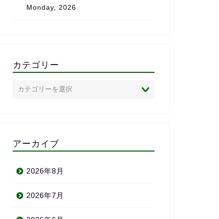
Monday, 2026
は、心からおすすめしたいス
また、完全
クールです。
で、
私のレベル
状況に合わ
のがとても
「ついてい
カテゴリー
いかれる」
ありません
英語に苦手
心者の方に
めしたい英
半年前の自
われるよ」
アーカイブ
い、満足し
りがとう〜＼
2026年8月
2026年7月