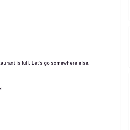
urant is full. Let’s go
somewhere else
.
s.