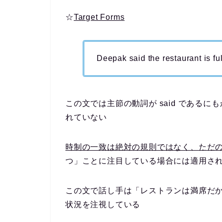
☆
Target Forms
Deepak said the restaurant is fu
この文では主節の動詞が said であるに
れていない
時制の一致は絶対の規則ではなく、ただ
つ」ことに注目している場合には適用さ
この文で話し手は「レストランは満席だ
状況を注視している