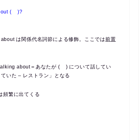
about ( )?
talking about は関係代名詞節による修飾。ここでは
前置
re talking about＝あなたが ( ) について話してい
ていた – レストラン」となる
ンは頻繁に出てくる