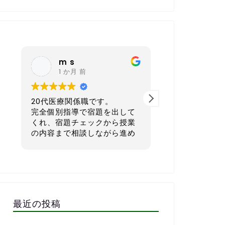
nagoya sh
K K
6 か月 前
6 か
40代 会社経営者です。
30代後半
して
本気で英語を学びたい方にと
ス業）です
授業
てもおすすめの英会話スクー
進め
ルです。
正直に言う
てい
語が初心者
一番良いと感じているのは、
単な会話す
いだ
宿題を一人ひとりのレベルや
でした。
、そ
生活リズムに合わせてカスタ
子供の頃も
てい
マイズして出してくれる点で
強してこな
立ち
す。1週間で「頑張ればでき
さら無理か
最近の投稿
る」「少しチャレンジング」
もありまし
ので
な量に設定してくれるので、