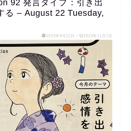
on 92 発言タイプ：引き出
August 22 Tuesday,
m s
2023年8月22日
/
2023年11月7日
1 か月 前
20代医療関係職
完全個別指導で宿
くれ、宿題チェッ
の内容まで相談し
ていただき、まさ
たスクールでした
外国人講師とzo
レッスンもしてい
の文字起こしを資
ただけるので復習
ます。
毎週相談しながら