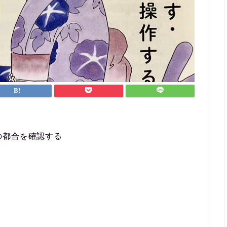
なんとか仕事と両
ができました。
英会話など目標が
ポートを受けなが
方におすすめです
手の都合を確認する