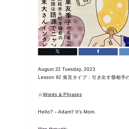
August 22 Tuesday, 2023
Lesson 92 発言タイプ：引き出す⑩相
☆
Words & Phrases
Hello? – Adam? It’s Mom.