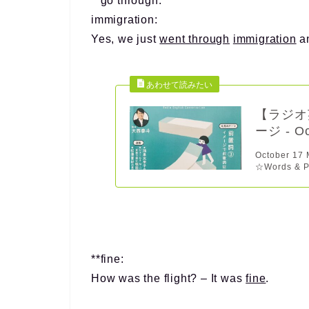
**go through:
immigration:
Yes, we just
went through
immigration
an
【ラジオ英
ージ - Oc
October 17
☆Words & P.
**fine:
How was the flight? – It was
fine
.