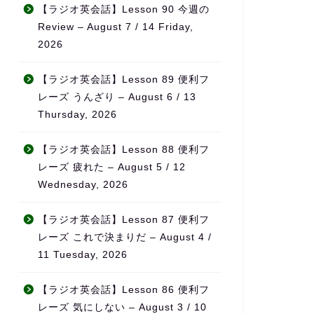
立すること
無理なく続けられ、自然とモ
そ
【ラジオ英会話】Lesson 90 今週の
チベーションの維持につなが
半
Review – August 7 / 14 Friday,
ある方、サ
っています。
を
2026
ら進めたい
単
！
また、ただ宿題を出すだけで
話
なく、学習の進み具合や弱点
に
【ラジオ英会話】Lesson 89 便利フ
をしっかり見て内容を調整し
レーズ うんざり – August 6 / 13
てくれるため、「ちゃんと見
特
Thursday, 2026
てもらえている」という安心
先
感があります。
事
に
【ラジオ英会話】Lesson 88 便利フ
料金も他の英会話スクールと
日
レーズ 疲れた – August 5 / 12
比べてかなり良心的で、内容
に
Wednesday, 2026
を考えるとコストパフォーマ
る
ンスはとても高いと感じてい
【ラジオ英会話】Lesson 87 便利フ
ます。
旅
リ
レーズ これで決まりだ – August 4 /
何より、先生の生徒に対する
が
11 Tuesday, 2026
熱意が本当に伝わってきて、
「
「この先生のもとでなら頑張
覚
【ラジオ英会話】Lesson 86 便利フ
れる」と思える環境です。本
ま
レーズ 気にしない – August 3 / 10
気で英語力を伸ばしたい方に