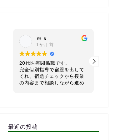
nagoya sh
6 か月 前
です。
40代 会社経営者です。
3
題を出して
本気で英語を学びたい方にと
ス
クから授業
てもおすすめの英会話スクー
ながら進め
ルです。
正
に求めてい
語
。
一番良いと感じているのは、
単
omで繋いだ
宿題を一人ひとりのレベルや
で
ただき、そ
生活リズムに合わせてカスタ
子
料としてい
マイズして出してくれる点で
強
にも役立ち
す。1週間で「頑張ればでき
さ
最近の投稿
る」「少しチャレンジング」
も
進めるので
な量に設定してくれるので、