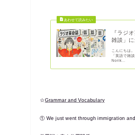
『ラジオ
雑談」に
こんにちは。
「英語で雑
Norik...
☆
Grammar and Vocabulary
① We just
went through
immigration an