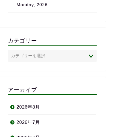
Monday, 2026
は、心からおすすめしたいス
ま
クールです。
で
私
状
の
「
カテゴリー
い
あ
英
心
め
半
わ
アーカイブ
い
りが
2026年8月
2026年7月