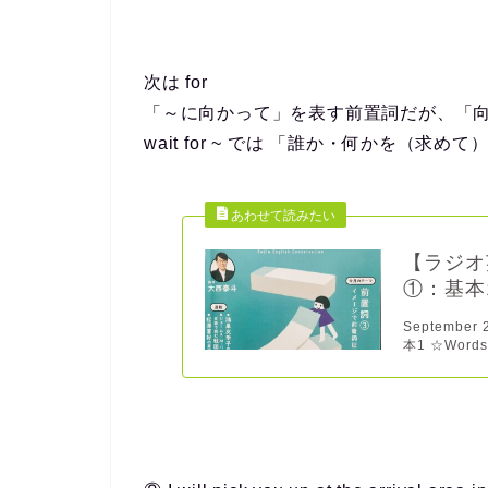
次は
for
「～に向かって」を表す前置詞だが、「向
wait for ~ では 「誰か・何かを（
【ラジオ英
①：基本1 -
September
本1 ☆Words 