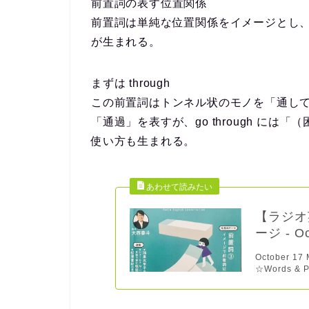
前置詞の表す位置関係
前置詞は単純な位置関係をイメージとし
が生まれる。
まずは
through
この前置詞はトンネル状のモノを「通して」とい
「通過」を表すが、go through に
使い方も生まれる。
【ラジオ英
ージ - Oc
October 17
☆Words & P.