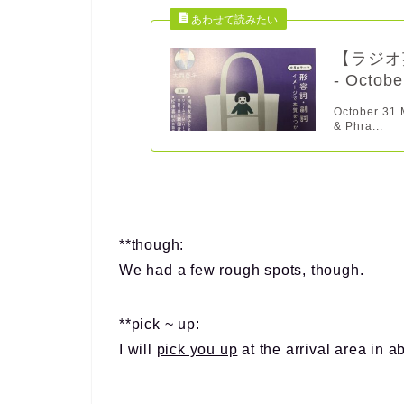
【ラジオ英
- Octobe
October 31
& Phra...
**though:
We had a few rough spots, though.
**pick ~ up:
I will
pick you up
at the arrival area in a