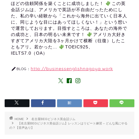
ほどの信頼関係を築くことに成功しました！
この英
会話ジムは、アメリカで英語が不自由だったためにし
た、私の辛い経験から「これから海外に出ていく日本人
に、同じような目にはあってほしくない！」という想い
で運営しております。目指すところは、あなたの海外で
の成功と、日本の明るい未来です！
アメリカ大好き
すぎてアメリカ大陸を3ヶ月かけて横断（往復）したこ
ともアリ。若かった…
TOEIC925、
IELTS7.0（OA）
http://businessenglishnagoya.work
BLOG：
HOME
名古屋BEGビジネス英会話ジム
【名古屋BEGビジネス英会話ジム】レッスンはリピート練習 – どんな風にやる
の？【音声あり】