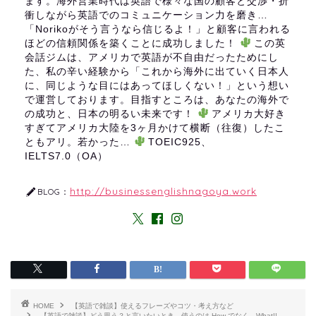
ます。海外営業時代は英語で様々な国の顧客と交渉・折
衝しながら英語でのコミュニケーション力を磨き…
「Norikoがそう言うなら信じるよ！」と顧客に言われる
ほどの信頼関係を築くことに成功しました！
この英
会話ジムは、アメリカで英語が不自由だったためにし
た、私の辛い経験から「これから海外に出ていく日本人
に、同じような目にはあってほしくない！」という想い
で運営しております。目指すところは、あなたの海外で
の成功と、日本の明るい未来です！
アメリカ大好き
すぎてアメリカ大陸を3ヶ月かけて横断（往復）したこ
ともアリ。若かった…
TOEIC925、
IELTS7.0（OA）
http://businessenglishnagoya.work
BLOG：
HOME
【英語で雑談】使えるフレーズやコツ・考え方など
【英語で雑談】どう思う？と言いたいとき、使うのは How でなく、What!!