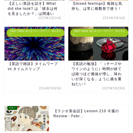
【正しい英語を話す】What
【mixed feelings】複雑な気
did she look? は「彼女は何
持ち、は常に複数形で使う！
を見ましたか？」は間違い
2025年3月24日
2024年9月16日
【英語で雑談】使えるフレーズやコツ・考え方な
【英語で雑談】使えるフレーズやコツ・考え方な
ど
ど
【英語で雑談】タイムワープ
【英語の勉強】「（チーズや
vs タイムスリップ
ワインのように）時間が経て
ば経つほど価値が増し、味わ
いが深くなる」ように歳を重
ねたい！
2024年10月9日
2025年5月28日
【ラジオ英会話】Lesson 210 今週の
Review - Febr...