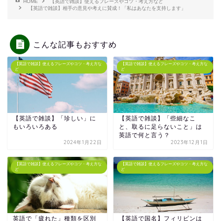
HOME
【英語で雑談】使えるフレーズやコツ・考え方など
【英語で雑談】相手の意見や考えに賛成！「私はあなたを支持します」
こんな記事もおすすめ
【英語で雑談】使えるフレーズやコツ・考え方な
【英語で雑談】使えるフレーズやコツ・考え方な
ど
ど
【英語で雑談】「珍しい」に
【英語で雑談】「些細なこ
もいろいろある
と、取るに足らないこと」は
英語で何と言う？
2024年1月22日
2023年12月1日
【英語で雑談】使えるフレーズやコツ・考え方な
【英語で雑談】使えるフレーズやコツ・考え方な
ど
ど
英語で「疲れた」種類を区別
【英語で国名】フィリピンは