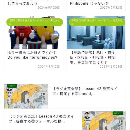
して言ってみよう
Philippine じゃない？
2024年9月20日
2025年5月12日
【英語で雑談】使えるフレーズやコツ・考え方な
【英語で雑談】使えるフレーズやコツ・考え方な
ど
ど
ホラー映画はお好きですか？
【英語で雑談】県庁・市役
Do you like horror movies?
所・区役所・町役場・村役
場、を英語で言うと？
2024年1月12日
2024年2月21日
【ラジオ英会話】Lesson 42 発言タイ
プ：提案する②should,...
【ラジオ英会話】Lesson 43 発言タイ
プ：提案する③フォーマルな提...