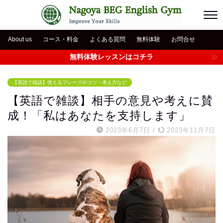
About us
コース・料金
よくある質問
無料体験
お問合せ
無料体験レッスンはコチラ
【英語で雑談】使えるフレーズやコツ・考え方など
【英語で雑談】相手の意見や考えに賛
成！「私はあなたを支持します」
2023年6月7日
/
2023年11月7日