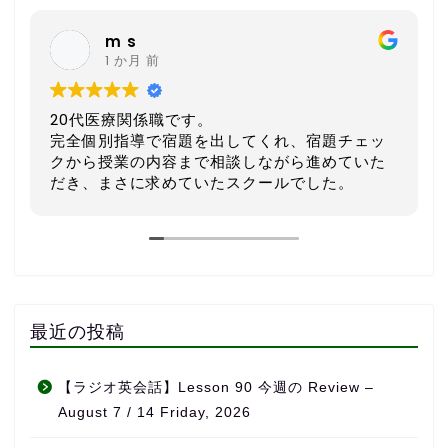
m s
1 か月 前
20代医療関係職です。
完全個別指導で宿題を出してくれ、宿題チェッ
クから授業の内容まで相談しながら進めていた
だき、まさに求めていたスクールでした。
外国人講師とzoomで繋いだレッスンもしてい
ただき、その文字起こしを資料としていただけ
るので復習にも役立ちます。
毎週相談しながら進めるのでなんとか仕事と両
立することができました。
英会話など目標がある方、サポートを受けなが
ら進めたい方におすすめです！
最近の投稿
【ラジオ英会話】Lesson 90 今週の Review –
August 7 / 14 Friday, 2026