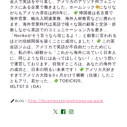
会人で英語をやり直し、アメリカのアリゾナ州フェニッ
クスにある企業で働きました。ホームシック
になりな
がらもアメリカ滞在は約5年に。
帰国後は名古屋で
海外営業、輸出入関連業務、海外人材教育などに携わり
ます。海外営業時代は英語で様々な国の顧客と交渉・折
衝しながら英語でのコミュニケーション力を磨き…
「Norikoがそう言うなら信じるよ！」と顧客に言われる
ほどの信頼関係を築くことに成功しました！
この英
会話ジムは、アメリカで英語が不自由だったためにし
た、私の辛い経験から「これから海外に出ていく日本人
に、同じような目にはあってほしくない！」という想い
で運営しております。目指すところは、あなたの海外で
の成功と、日本の明るい未来です！
アメリカ大好き
すぎてアメリカ大陸を3ヶ月かけて横断（往復）したこ
ともアリ。若かった…
TOEIC925、
IELTS7.0（OA）
http://businessenglishnagoya.work
BLOG：