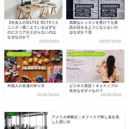
【社会人のIELTS】IELTSリス
高額なレッスンを受けても英
ニング～聴こえているはずな
語が話せるようにならないの
のにスコアが上がらないのは
はなぜか？③
なぜなのか？
2023年5月9日
2022年7月14日
英語について考える
名古屋BEGビジネス英会話ジム
外国人の友達の作り方
ビジネス英語！ネイティブの
先生なぜダメなの？
2020年7月20日
2022年7月6日
アメリカ体験記：オフィスで悔し涙を流
した思い出