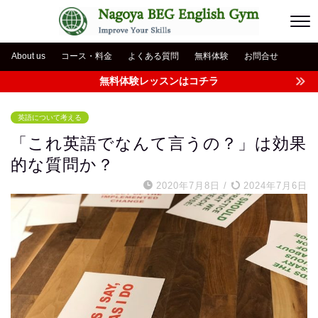
About us
コース・料金
よくある質問
無料体験
お問合せ
無料体験レッスンはコチラ
英語について考える
「これ英語でなんて言うの？」は効果
的な質問か？
2020年7月8日
/
2024年7月6日