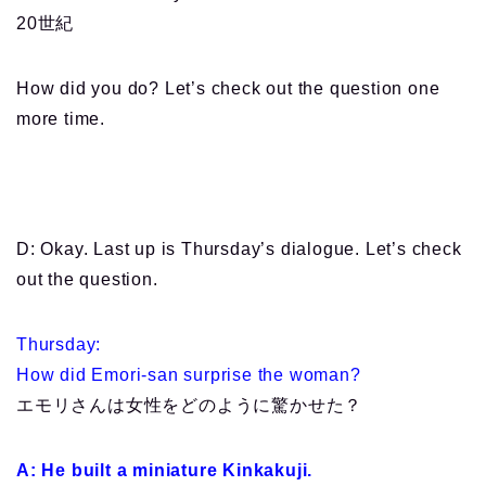
20世紀
How did you do? Let’s check out the question one
more time.
D: Okay. Last up is Thursday’s dialogue. Let’s check
out the question.
Thursday:
How did Emori-san surprise the woman?
エモリさんは女性をどのように驚かせた？
A: He built a miniature Kinkakuji.