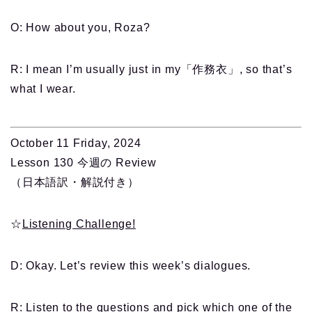
O: How about you, Roza?
R: I mean I’m usually just in my「作務衣」, so that’s
what I wear.
October 11 Friday, 2024
Lesson 130 今週の Review
（日本語訳・解説付き）
☆
Listening Challenge!
D: Okay. Let’s review this week’s dialogues.
R: Listen to the questions and pick which one of the