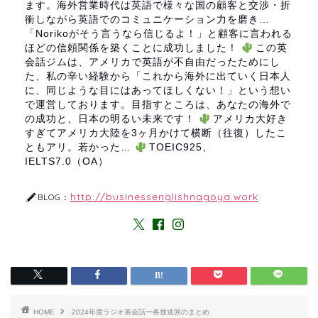
ます。海外営業時代は英語で様々な国の顧客と交渉・折
衝しながら英語でのコミュニケーション力を磨き…
「Norikoがそう言うなら信じるよ！」と顧客に言われる
ほどの信頼関係を築くことに成功しました！
この英
会話ジムは、アメリカで英語が不自由だったためにし
た、私の辛い経験から「これから海外に出ていく日本人
に、同じような目にはあってほしくない！」という想い
で運営しております。目指すところは、あなたの海外で
の成功と、日本の明るい未来です！
アメリカ大好き
すぎてアメリカ大陸を3ヶ月かけて横断（往復）したこ
ともアリ。若かった…
TOEIC925、
IELTS7.0（OA）
http://businessenglishnagoya.work
BLOG：
HOME
2024年度ラジオ英会話ー各放送回のまとめ