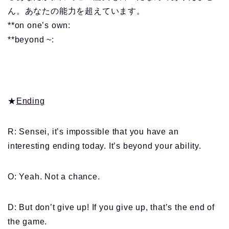
ん。あなたの能力を超えています。
**on one’s own:
**beyond ~:
★
Ending
R: Sensei, it’s impossible that you have an
interesting ending today. It’s beyond your ability.
O: Yeah. Not a chance.
D: But don’t give up! If you give up, that’s the end of
the game.