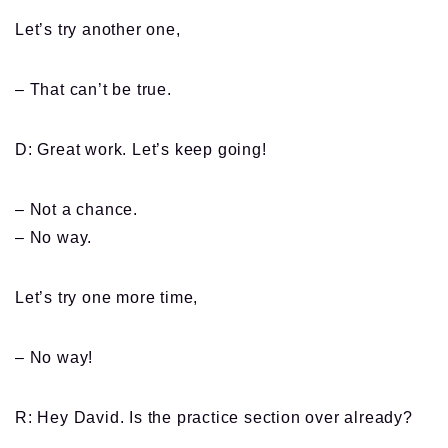
Let’s try another one,
– That can’t be true.
D: Great work. Let’s keep going!
– Not a chance.
– No way.
Let’s try one more time,
– No way!
R: Hey David. Is the practice section over already?