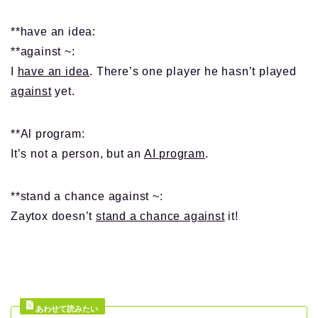
**have an idea:
**against ~:
I
have an idea
. There’s one player he hasn’t played
against
yet.
**Al program:
It’s not a person, but an
AI program
.
**stand a chance against ~:
Zaytox doesn’t
stand a chance against
it!