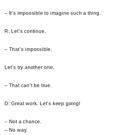
– It’s impossible to imagine such a thing.
R: Let’s continue,
– That’s impossible.
Let’s try another one,
– That can’t be true.
D: Great work. Let’s keep going!
– Not a chance.
– No way.