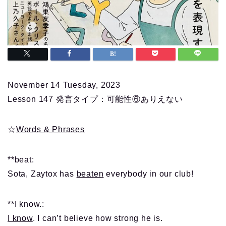
November 14 Tuesday, 2023
Lesson 147 発言タイプ：可能性⑥ありえない
☆
Words & Phrases
**beat:
Sota, Zaytox has
beaten
everybody in our club!
**I know.:
I know
. I can’t believe how strong he is.