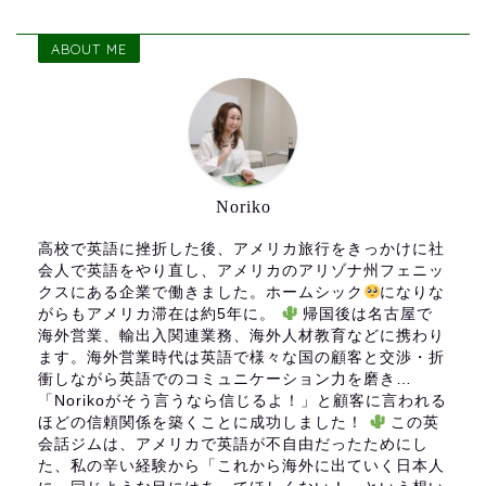
ABOUT ME
Noriko
高校で英語に挫折した後、アメリカ旅行をきっかけに社
会人で英語をやり直し、アメリカのアリゾナ州フェニッ
クスにある企業で働きました。ホームシック
になりな
がらもアメリカ滞在は約5年に。
帰国後は名古屋で
海外営業、輸出入関連業務、海外人材教育などに携わり
ます。海外営業時代は英語で様々な国の顧客と交渉・折
衝しながら英語でのコミュニケーション力を磨き…
「Norikoがそう言うなら信じるよ！」と顧客に言われる
ほどの信頼関係を築くことに成功しました！
この英
会話ジムは、アメリカで英語が不自由だったためにし
た、私の辛い経験から「これから海外に出ていく日本人