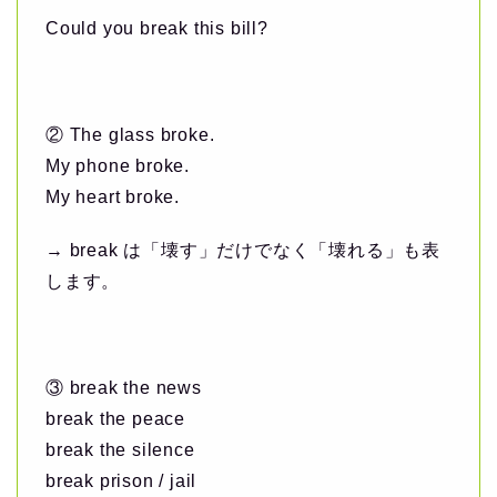
Could you break this bill?
② The glass broke.
My phone broke.
My heart broke.
→ break は「壊す」だけでなく「壊れる」も表
します。
③ break the news
break the peace
break the silence
break prison / jail