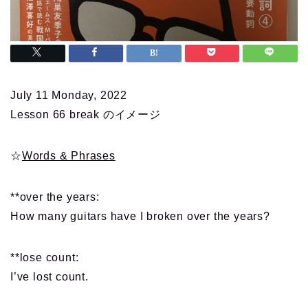
July 11 Monday, 2022
Lesson 66 break のイメージ
☆
Words & Phrases
**over the years:
How many guitars have I broken over the years?
**lose count:
I’ve lost count.