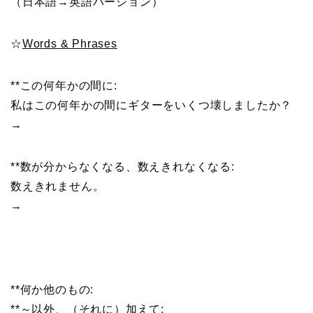
（日本語→英語バージョン）
☆
Words & Phrases
**この何年かの間に:
私はこの何年かの間にギターをいくつ壊しましたか？
→
**数が分からなくなる、数えきれなくなる:
数えきれません。
→
**何か他のもの:
**～以外、（それに）加えて: