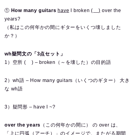
①
How many guitars
have
I broken
( )
over the
years?
（私はこの何年かの間にギターをいくつ壊しました
か？）
wh疑問文の「3点セット」
1）空所 ( ) – broken（～を壊した）の目的語
2）wh語 – How many guitars（いくつのギター） 大き
な wh語
3）疑問形 – have I ~?
over the years
（この何年かの間に） の over は、
「上に円弧（アーチ）」のイメージで、またがる期間