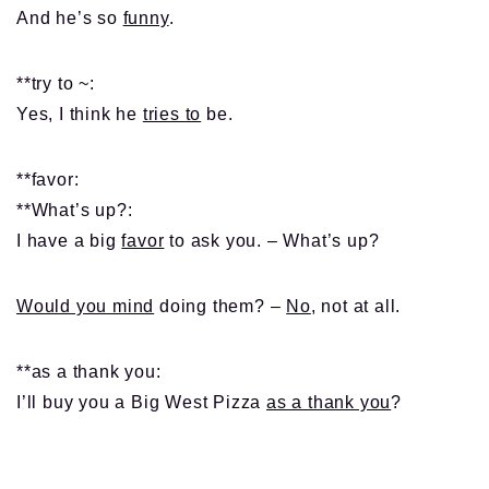
And he’s so
funny
.
**try to ~:
Yes, I think he
tries to
be.
**favor:
**What’s up?:
I have a big
favor
to ask you. – What’s up?
Would you mind
doing them? –
No
, not at all.
**as a thank you:
I’ll buy you a Big West Pizza
as a thank you
?