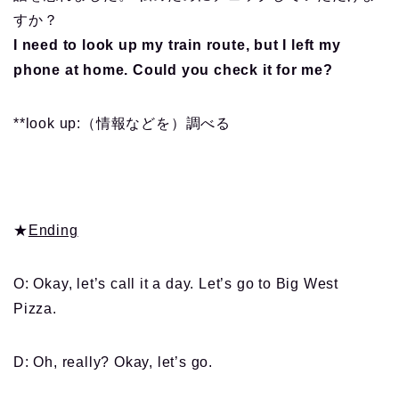
すか？
I need to look up my train route, but I left my
phone at home. Could you check it for me?
**look up:（情報などを）調べる
★
Ending
O: Okay, let’s call it a day. Let’s go to Big West
Pizza.
D: Oh, really? Okay, let’s go.