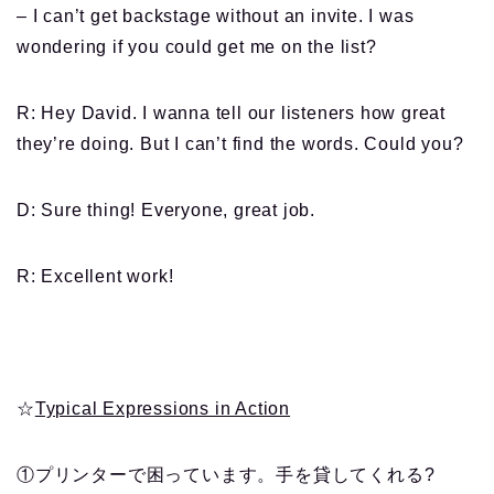
– I can’t get backstage without an invite. I was
wondering if you could get me on the list?
R: Hey David. I wanna tell our listeners how great
they’re doing. But I can’t find the words. Could you?
D: Sure thing! Everyone, great job.
R: Excellent work!
☆
Typical Expressions in Action
①プリンターで困っています。手を貸してくれる?