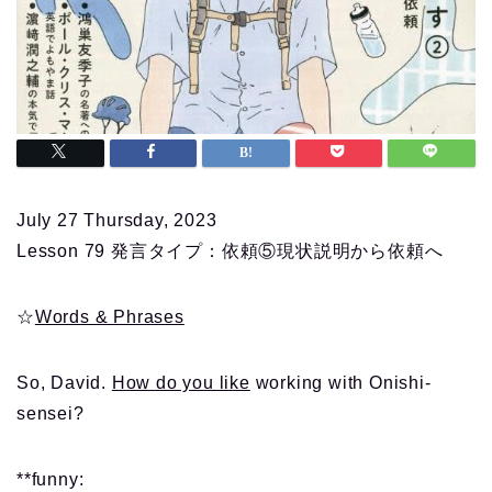
July 27 Thursday, 2023
Lesson 79 発言タイプ：依頼⑤現状説明から依頼へ
☆
Words & Phrases
So, David.
How do you like
working with Onishi-
sensei?
**funny: