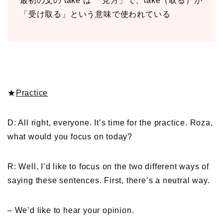
最初の文の take は 「見方」で、take（取る）が
「受け取る」という意味で使われている
★
Practice
D: All right, everyone. It’s time for the practice. Roza,
what would you focus on today?
R: Well, I’d like to focus on the two different ways of
saying these sentences. First, there’s a neutral way.
– We’d like to hear your opinion.