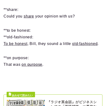
**share:
Could you
share
your opinion with us?
**to be honest:
**old-fashioned:
To be honest
, Bill, they sound a little
old-fashioned
.
**on purpose:
That was
on purpose
.
『ラジオ英会話』がビジネスシ