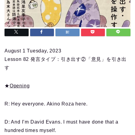
August 1 Tuesday, 2023
Lesson 82 発言タイプ：引き出す②「意見」を引き出
す
★
Opening
R: Hey everyone. Akino Roza here.
D: And I’m David Evans. I must have done that a
hundred times myself.