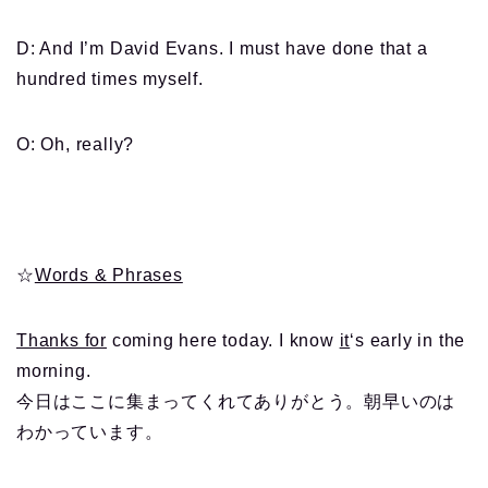
D: And I’m David Evans. I must have done that a
hundred times myself.
O: Oh, really?
☆
Words & Phrases
Thanks for
coming here today. I know
it
‘s early in the
morning.
今日はここに集まってくれてありがとう。朝早いのは
わかっています。