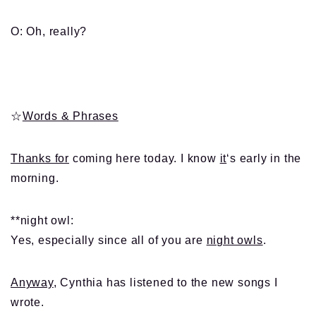
O: Oh, really?
☆
Words & Phrases
Thanks for
coming here today. I know
it
‘s early in the
morning.
**night owl:
Yes, especially since all of you are
night owls
.
Anyway
, Cynthia has listened to the new songs I
wrote.