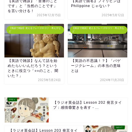
【英語で雑談】「普通のこと
【英語で国名】フィリピンは
です」と「当然のことです」
Philippine じゃない？
を言い分ける！
2023年12月15日
2025年5月12日
【英語で雑談】使えるフレーズやコツ・考え方な
【英語で雑談】使えるフレーズやコツ・考え方な
ど
ど
【英語で雑談】なんて話を始
【英語の不思議！？】「バゲ
めたらいいんだろう？という
ージクレーム」の本当の意味
ときに役立つ「○○のこと、聞
とは
いた？」
2023年5月24日
2024年11月20日
【ラジオ英会話】Lesson 202 発言タイ
プ：感情⑱驚きを表す - ...
【ラジオ英会話】Lesson 203 発言タイ