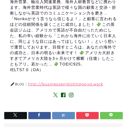
海外営業、輸出入関連業務、海外人材教育などに携わり
ます。海外営業時代は英語で様々な国の顧客と交渉・折
衝しながら英語でのコミュニケーション力を磨き…
「Norikoがそう言うなら信じるよ！」と顧客に言われる
ほどの信頼関係を築くことに成功しました！
この英
会話ジムは、アメリカで英語が不自由だったためにし
た、私の辛い経験から「これから海外に出ていく日本人
に、同じような目にはあってほしくない！」という想い
で運営しております。目指すところは、あなたの海外で
の成功と、日本の明るい未来です！
アメリカ大好き
すぎてアメリカ大陸を3ヶ月かけて横断（往復）したこ
ともアリ。若かった…
TOEIC925、
IELTS7.0（OA）
http://businessenglishnagoya.work
BLOG：