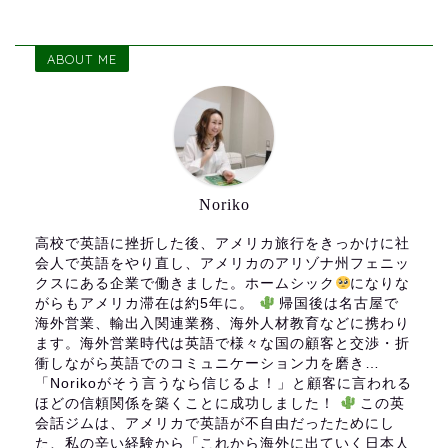
ABOUT ME
Noriko
高校で英語に挫折した後、アメリカ旅行をきっかけに社
会人で英語をやり直し、アメリカのアリゾナ州フェニッ
クスにある企業で働きました。ホームシック
になりな
がらもアメリカ滞在は約5年に。
帰国後は名古屋で
海外営業、輸出入関連業務、海外人材教育などに携わり
ます。海外営業時代は英語で様々な国の顧客と交渉・折
衝しながら英語でのコミュニケーション力を磨き…
「Norikoがそう言うなら信じるよ！」と顧客に言われる
ほどの信頼関係を築くことに成功しました！
この英
会話ジムは、アメリカで英語が不自由だったためにし
た、私の辛い経験から「これから海外に出ていく日本人