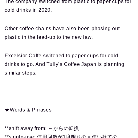
The company switched from plastic to paper cups for
cold drinks in 2020.
Other coffee chains have also been phasing out
plastic in the lead-up to the new law.
Excelsior Caffe switched to paper cups for cold
drinks to go. And Tully’s Coffee Japan is planning
similar steps.
★
Words & Phrases
**shift away from: ～からの転換
**single-use: 使用回数が1度限りの＝使い捨ての