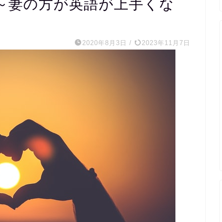
～妻の方が英語が上手くな
2020年8月3日
/
2023年11月7日
m s
1 か月 前
20代医療関係職です。
完全個別指導で宿題を出して
くれ、宿題チェックから授業
の内容まで相談しながら進め
ていただき、まさに求めてい
たスクールでした。
外国人講師とzoomで繋いだ
レッスンもしていただき、そ
の文字起こしを資料としてい
ただけるので復習にも役立ち
ます。
毎週相談しながら進めるので