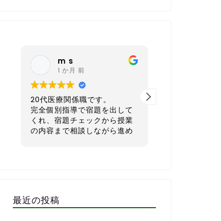
nagoya sh
K K
6 か月 前
6 か月 
40代 会社経営者です。
30代後半／自
本気で英語を学びたい方にと
ス業）です。
てもおすすめの英会話スクー
ルです。
正直に言うと
語が初心者で
一番良いと感じているのは、
単な会話すら
宿題を一人ひとりのレベルや
でした。
生活リズムに合わせてカスタ
子供の頃もほ
マイズして出してくれる点で
強してこなか
す。1週間で「頑張ればでき
さら無理かも…
最近の投稿
る」「少しチャレンジング」
もありました
な量に設定してくれるので、