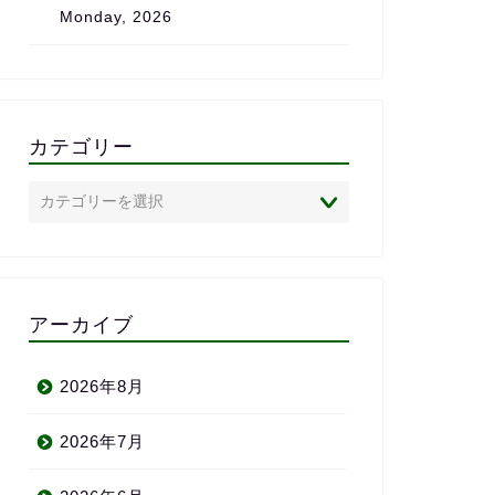
Monday, 2026
は、心からおすすめしたいス
また、完全に
クールです。
で、
私のレベル・
状況に合わせ
のがとても助
「ついていけ
カテゴリー
いかれる」と
ありません。
英語に苦手意
心者の方にこ
めしたい英会
半年前の自分
われるよ」と
アーカイブ
い、満足して
りがとう〜＼(^
2026年8月
2026年7月