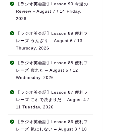
無理なく続けられ、自然とモ
それでも思い
【ラジオ英会話】Lesson 90 今週の
チベーションの維持につなが
半年が経った
Review – August 7 / 14 Friday,
っています。
を感じていま
2026
単語もかなり
また、ただ宿題を出すだけで
話なら自然に
なく、学習の進み具合や弱点
になりました
【ラジオ英会話】Lesson 89 便利フ
をしっかり見て内容を調整し
レーズ うんざり – August 6 / 13
てくれるため、「ちゃんと見
特に良いと感
Thursday, 2026
てもらえている」という安心
先生が実際に
感があります。
事をされてい
に、
【ラジオ英会話】Lesson 88 便利フ
料金も他の英会話スクールと
日本の教科書に
レーズ 疲れた – August 5 / 12
比べてかなり良心的で、内容
に使える英語”
Wednesday, 2026
を考えるとコストパフォーマ
ることです。
ンスはとても高いと感じてい
【ラジオ英会話】Lesson 87 便利フ
ます。
旅行・仕事・
リアルな場面
レーズ これで決まりだ – August 4 /
何より、先生の生徒に対する
が中心なので
11 Tuesday, 2026
熱意が本当に伝わってきて、
「勉強」では
「この先生のもとでなら頑張
覚」が自然に
【ラジオ英会話】Lesson 86 便利フ
れる」と思える環境です。本
ます。
レーズ 気にしない – August 3 / 10
気で英語力を伸ばしたい方に