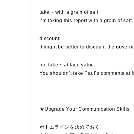
take ~ with a grain of salt:
I’m
taking
this report
with a grain of salt
.
discount:
It might be better to
discount
the governm
not take ~ at face value:
You should
n’t take
Paul’s comments
at 
★
Upgrade Your Communication Skills
ボトムラインを決めておく