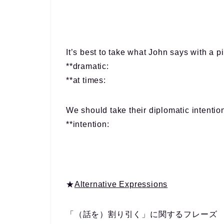
It’s best to
take
what John says
with a pi
**dramatic:
**at times:
We should
take
their diplomatic intenti
**intention:
★
Alternative Expressions
「（話を）割り引く」に関するフレーズ