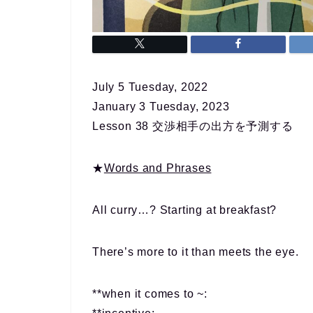
July 5 Tuesday, 2022
January 3 Tuesday, 2023
Lesson 38 交渉相手の出方を予測する
★
Words and Phrases
All curry…? Starting at breakfast?
There’s more to it than meets the eye.
**when it comes to ~: