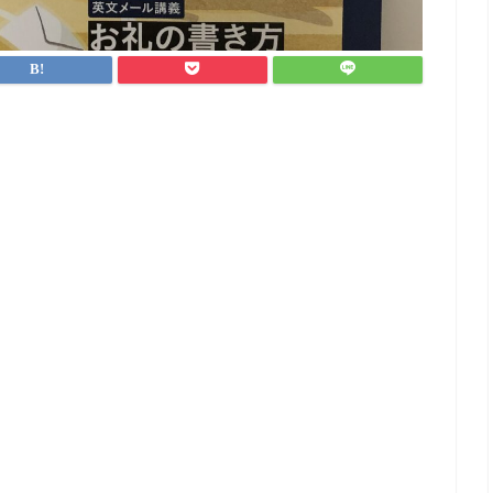
な
が
英
ポ
方