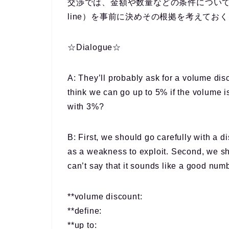
交渉では、金額や数量などの条件につい
line）を事前に決めその根拠を考えてお
☆Dialogue☆
A: They’ll probably ask for a volume disc
think we can go up to 5% if the volume i
with 3%?
B: First, we should go carefully with a di
as a weakness to exploit. Second, we sho
can’t say that it sounds like a good num
**volume discount:
**define:
**up to: