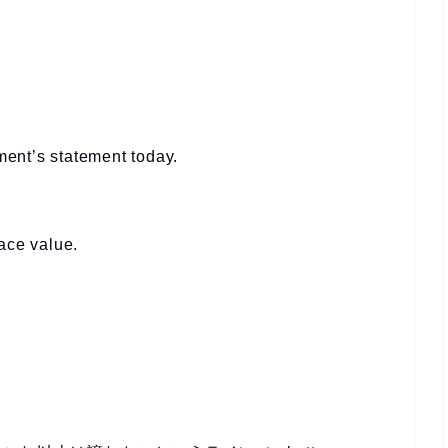
ent’s statement today.
face value
.