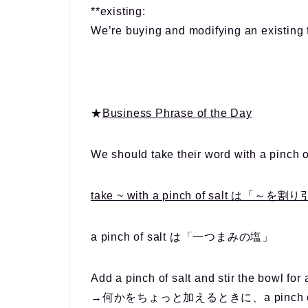
**existing:
We’re buying and modifying an existing fa
★
Business Phrase of the Day
We should take their word with a pinch of
take ~ with a pinch of salt は
a pinch of salt は「一つまみの塩」
Add a pinch of salt and stir the bowl for
→何かをちょっと加えるときに、a pinch o