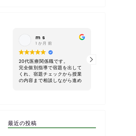
m s
nagoya sh
1 か月 前
6 か月 前
0代医療関係職です。
40代 会社経営者です。
全個別指導で宿題を出して
本気で英語を学びたい方に
れ、宿題チェックから授業
てもおすすめの英会話スク
内容まで相談しながら進め
ルです。
いただき、まさに求めてい
スクールでした。
一番良いと感じているのは
国人講師とzoomで繋いだ
宿題を一人ひとりのレベル
ッスンもしていただき、そ
生活リズムに合わせてカス
文字起こしを資料としてい
マイズして出してくれる点
だけるので復習にも役立ち
す。1週間で「頑張ればでき
最近の投稿
す。
る」「少しチャレンジング
週相談しながら進めるので
な量に設定してくれるので