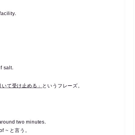
cility.
 salt.
「～を割り引いて受け止める」
というフレーズ。
 around two minutes.
f ~ と言う。