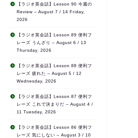
んとか仕事と両立すること
無理なく続けられ、自然と
【ラジオ英会話】Lesson 90 今週の
できました。
チベーションの維持につな
Review – August 7 / 14 Friday,
会話など目標がある方、サ
っています。
2026
ートを受けながら進めたい
におすすめです！
また、ただ宿題を出すだけ
なく、学習の進み具合や弱
【ラジオ英会話】Lesson 89 便利フ
をしっかり見て内容を調整
レーズ うんざり – August 6 / 13
てくれるため、「ちゃんと
Thursday, 2026
てもらえている」という安
感があります。
【ラジオ英会話】Lesson 88 便利フ
料金も他の英会話スクール
レーズ 疲れた – August 5 / 12
比べてかなり良心的で、内
Wednesday, 2026
を考えるとコストパフォー
ンスはとても高いと感じて
【ラジオ英会話】Lesson 87 便利フ
ます。
レーズ これで決まりだ – August 4 /
何より、先生の生徒に対す
11 Tuesday, 2026
熱意が本当に伝わってきて
「この先生のもとでなら頑
【ラジオ英会話】Lesson 86 便利フ
れる」と思える環境です。
レーズ 気にしない – August 3 / 10
気で英語力を伸ばしたい方