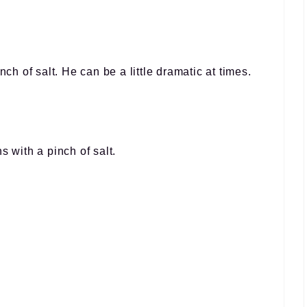
nch of salt
. He can be a little dramatic at times.
ons
with a pinch of salt
.