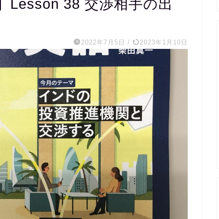
esson 38 交渉相手の出
2022年7月5日
/
2023年1月10日
2
完
く
の
て
た
外
レ
の
た
ま
毎