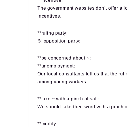
**incentive:
The government websites don’t offer a lo
incentives.
**ruling party:
※ opposition party:
**be concerned about ~:
**unemployment:
Our local consultants tell us that the r
among young workers.
**take ~ with a pinch of salt:
We should take their word with a pinch of
**modify: