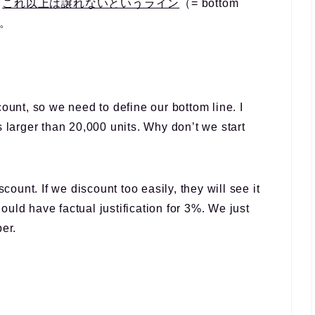
て
これ以上は譲れないというライン
（= bottom
く。
ount, so we need to define our bottom line. I
s larger than 20,000 units. Why don’t we start
scount. If we discount too easily, they will see it
uld have factual justification for 3%. We just
ber.