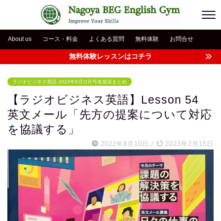
About us
コース・料金
よくある質問
無料体験
お問合せ
無料体験レッスンはコチラ
ラジオビジネス英語 2022年8月/2月号各放送まとめ
【ラジオビジネス英語】Lesson 54
英文メール「先方の提案について対応
を協議する」
2022年8月10日
/
2023年2月15日