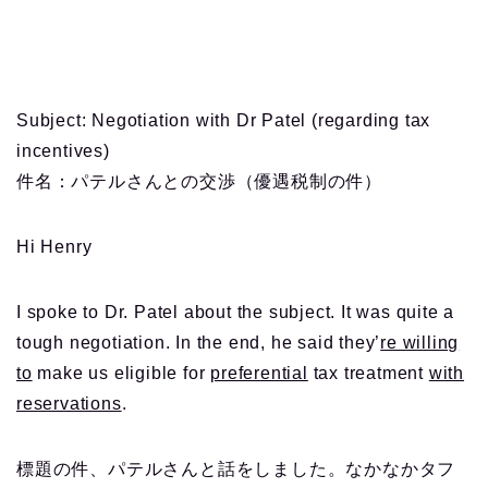
Subject: Negotiation with Dr Patel (regarding tax
incentives)
件名：パテルさんとの交渉（優遇税制の件）
Hi Henry
I spoke to Dr. Patel about the subject. It was quite a
tough negotiation. In the end, he said they’
re willing
to
make us eligible for
preferential
tax treatment
with
reservations
.
標題の件、パテルさんと話をしました。なかなかタフ