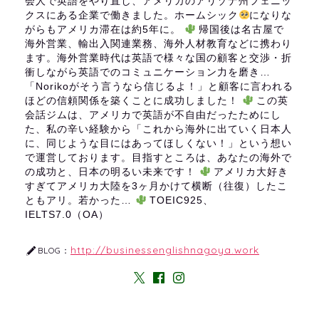
会人で英語をやり直し、アメリカのアリゾナ州フェニッ
クスにある企業で働きました。ホームシック
になりな
がらもアメリカ滞在は約5年に。
帰国後は名古屋で
海外営業、輸出入関連業務、海外人材教育などに携わり
ます。海外営業時代は英語で様々な国の顧客と交渉・折
衝しながら英語でのコミュニケーション力を磨き…
「Norikoがそう言うなら信じるよ！」と顧客に言われる
ほどの信頼関係を築くことに成功しました！
この英
会話ジムは、アメリカで英語が不自由だったためにし
た、私の辛い経験から「これから海外に出ていく日本人
に、同じような目にはあってほしくない！」という想い
で運営しております。目指すところは、あなたの海外で
の成功と、日本の明るい未来です！
アメリカ大好き
すぎてアメリカ大陸を3ヶ月かけて横断（往復）したこ
ともアリ。若かった…
TOEIC925、
IELTS7.0（OA）
http://businessenglishnagoya.work
BLOG：