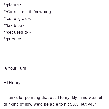
**picture:
**Correct me if I’m wrong:
**as long as ~:
**tax break:
**get used to ~:
**pursue:
★
Your Turn
Hi Henry
Thanks for
pointing that out
, Henry. My mind was full
thinking of how we’d be able to hit 50%, but your