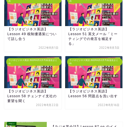
め
め
【ラジオビジネス英語】
【ラジオビジネス英語】
Lesson 49 税制優遇策につい
Lesson 51 英文メール「ミー
て話し合う
ティングでの発言を補足す
る」
2022年8月1日
2022年8月3日
ラジオビジネス英語 2022年8月/2月号各放送まと
ラジオビジネス英語 2022年8月/2月号各放送まと
め
め
【ラジオビジネス英語】
【ラジオビジネス英語】
Lesson 58 チェンナイ支社の
Lesson 56 問題点を洗い出す
要望を聞く
2022年8月22日
2022年8月16日
【ラジオ英会話】Lesson 87 on のイメ