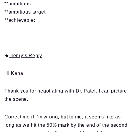
**ambitious:
**ambitious target:
**achievable:
★
Henry’s Reply
Hi Kana
Thank you for negotiating with Dr. Patel. I can
picture
the scene.
Correct me if I’m wrong
, but to me, it seems like
as
long as
we hit the 50% mark by the end of the second