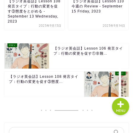
【ラジオ英会話】Lesson 108
【ラジオ英会話】Lesson 110
発言タイプ：行動の変更を促
今週の Review - September
す③態度をとがめる -
15 Friday, 2023
September 13 Wednesday,
About us
2023
2023年9月13日
2023年9月14日
コース・料金
【ラジオ英会話】Lesson 106 発言タイ
プ：行動の変更を促す①非難...
よくある質問
無料体験
【ラジオ英会話】Lesson 108 発言タイ
プ：行動の変更を促す③態度...
MENU