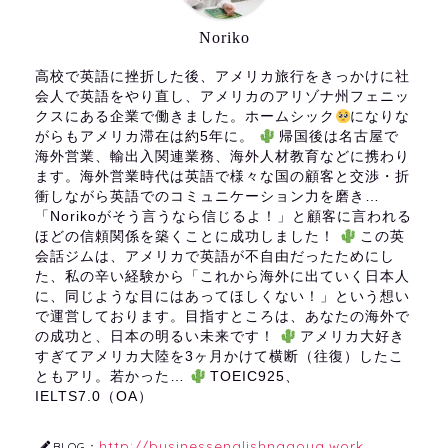
Noriko
高校で英語に挫折した後、アメリカ旅行をきっかけに社
会人で英語をやり直し、アメリカのアリゾナ州フェニッ
クスにある企業で働きました。ホームシック
になりな
がらもアメリカ滞在は約5年に。
帰国後は名古屋で
海外営業、輸出入関連業務、海外人材教育などに携わり
ます。海外営業時代は英語で様々な国の顧客と交渉・折
衝しながら英語でのコミュニケーション力を磨き…
「Norikoがそう言うなら信じるよ！」と顧客に言われる
ほどの信頼関係を築くことに成功しました！
この英
会話ジムは、アメリカで英語が不自由だったためにし
た、私の辛い経験から「これから海外に出ていく日本人
に、同じような目にはあってほしくない！」という想い
で運営しております。目指すところは、あなたの海外で
の成功と、日本の明るい未来です！
アメリカ大好き
すぎてアメリカ大陸を3ヶ月かけて横断（往復）したこ
ともアリ。若かった…
TOEIC925、
IELTS7.0（OA）
http://businessenglishnagoya.work
BLOG：