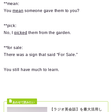
**mean:
You
mean
someone gave them to you?
**pick:
No, I
picked
them from the garden.
**for sale:
There was a sign that said “For Sale.”
You still have much to learn.
【ラジオ英会話】を最大活用し