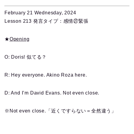
February 21 Wednesday, 2024
Lesson 213 発言タイプ：感情㉗緊張
★
Opening
O: Doris! 似てる？
R: Hey everyone. Akino Roza here.
D: And I’m David Evans. Not even close.
※Not even close.「近くですらない＝全然違う」