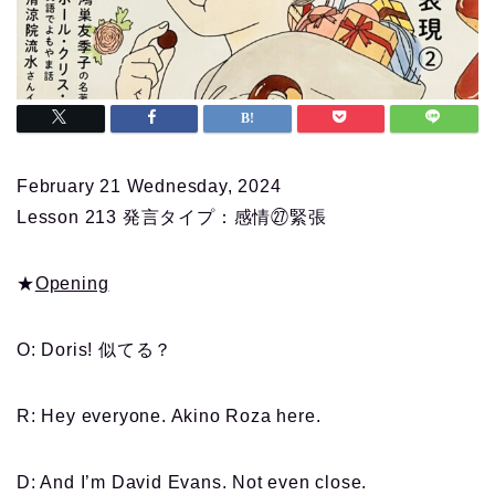
February 21 Wednesday, 2024
Lesson 213 発言タイプ：感情㉗緊張
★
Opening
O: Doris! 似てる？
R: Hey everyone. Akino Roza here.
D: And I’m David Evans. Not even close.