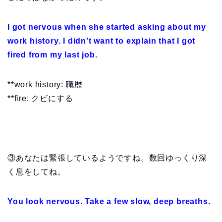
I got nervous when she started asking about my
work history. I didn’t want to explain that I got
fired from my last job.
**work history: 職歴
**fire: クビにする
③あなたは緊張しているようですね。数回ゆっくり深
く息をしてね。
You look nervous. Take a few slow, deep breaths.