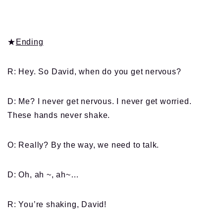
★
Ending
R: Hey. So David, when do you get nervous?
D: Me? I never get nervous. I never get worried.
These hands never shake.
O: Really? By the way, we need to talk.
D: Oh, ah ~, ah~…
R: You’re shaking, David!