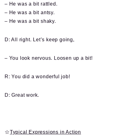
– He was a bit rattled.
– He was a bit antsy.
– He was a bit shaky.
D: All right. Let’s keep going,
– You look nervous. Loosen up a bit!
R: You did a wonderful job!
D: Great work.
☆
Typical Expressions in Action