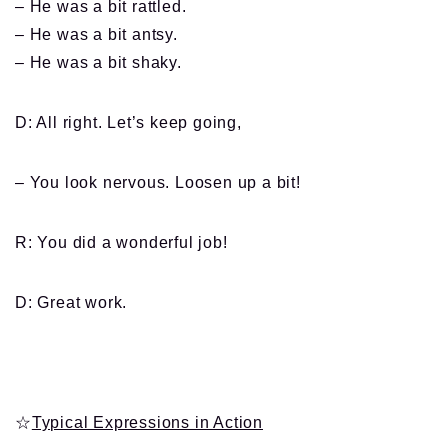
– He was a bit rattled.
– He was a bit antsy.
– He was a bit shaky.
D: All right. Let’s keep going,
– You look nervous. Loosen up a bit!
R: You did a wonderful job!
D: Great work.
☆
Typical Expressions in Action