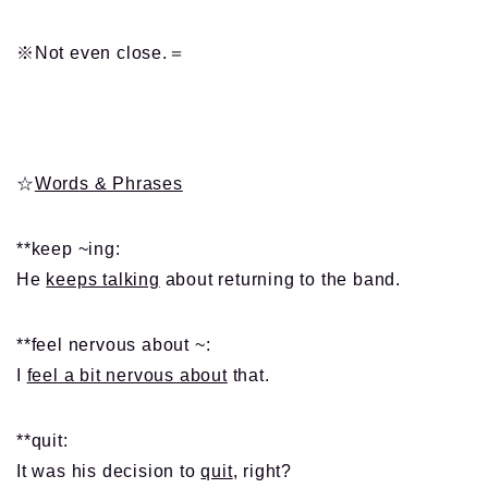
※Not even close.＝
☆
Words & Phrases
**keep ~ing:
He
keeps talking
about returning to the band.
**feel nervous about ~:
I
feel a bit nervous about
that.
**quit:
It was his decision to
quit
, right?