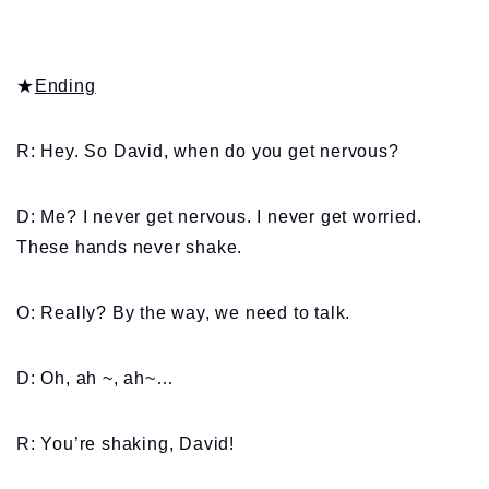
★
Ending
R: Hey. So David, when do you get nervous?
D: Me? I never get nervous. I never get worried.
These hands never shake.
O: Really? By the way, we need to talk.
D: Oh, ah ~, ah~…
R: You’re shaking, David!