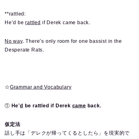
**rattled:
He’d be
rattled
if Derek came back.
No way
. There’s only room for one bassist in the
Desperate Rats.
☆
Grammar and Vocabulary
①
He’
d
be rattled if Derek
came
back.
仮定法
話し手は「デレクが帰ってくるとしたら」を現実的で