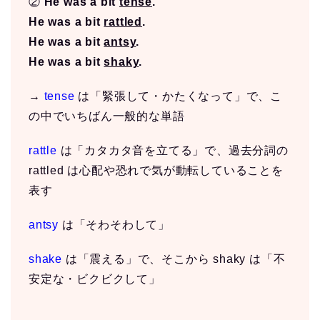
②
He was a bit
tense
.
He was a bit
rattled
.
He was a bit
antsy
.
He was a bit
shaky
.
→
tense
は「緊張して・かたくなって」で、こ
の中でいちばん一般的な単語
rattle
は「カタカタ音を立てる」で、過去分詞の
rattled は心配や恐れで気が動転していることを
表す
antsy
は「そわそわして」
shake
は「震える」で、そこから shaky は「不
安定な・ビクビクして」