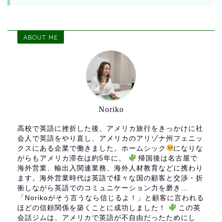
ABOUT ME
Noriko
高校で英語に挫折した後、アメリカ旅行をきっかけに社
会人で英語をやり直し、アメリカのアリゾナ州フェニッ
クスにある企業で働きました。ホームシック
になりな
がらもアメリカ滞在は約5年に。
帰国後は名古屋で
海外営業、輸出入関連業務、海外人材教育などに携わり
ます。海外営業時代は英語で様々な国の顧客と交渉・折
衝しながら英語でのコミュニケーション力を磨き…
「Norikoがそう言うなら信じるよ！」と顧客に言われる
ほどの信頼関係を築くことに成功しました！
この英
会話ジムは、アメリカで英語が不自由だったためにし