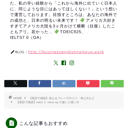
た、私の辛い経験から「これから海外に出ていく日本人
に、同じような目にはあってほしくない！」という想い
で運営しております。目指すところは、あなたの海外で
の成功と、日本の明るい未来です！
アメリカ大好き
すぎてアメリカ大陸を3ヶ月かけて横断（往復）したこ
ともアリ。若かった…
TOEIC925、
IELTS7.0（OA）
http://businessenglishnagoya.work
BLOG：
HOME
【英語で雑談】使えるフレーズやコツ・考え方など
【英語で雑談】meet と meet up の違いと使い方
こんな記事もおすすめ