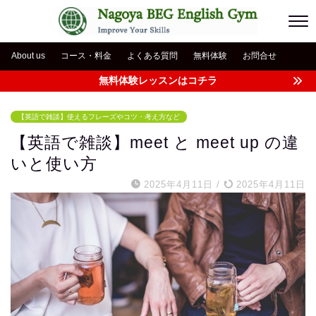
About us
コース・料金
よくある質問
無料体験
お問合せ
無料体験レッスンはコチラ
【英語で雑談】使えるフレーズやコツ・考え方など
【英語で雑談】meet と meet up の違
いと使い方
2025年4月11日
/
2025年4月11日