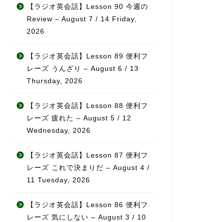
無理なく続けられ、自然とモ
それでも思い
【ラジオ英会話】Lesson 90 今週の
チベーションの維持につなが
半年が経った
Review – August 7 / 14 Friday,
っています。
を感じていま
2026
単語もかなり
また、ただ宿題を出すだけで
話なら自然に
なく、学習の進み具合や弱点
になりました
【ラジオ英会話】Lesson 89 便利フ
をしっかり見て内容を調整し
レーズ うんざり – August 6 / 13
てくれるため、「ちゃんと見
特に良いと感
Thursday, 2026
てもらえている」という安心
先生が実際に
感があります。
事をされてい
に、
【ラジオ英会話】Lesson 88 便利フ
料金も他の英会話スクールと
日本の教科書に
レーズ 疲れた – August 5 / 12
比べてかなり良心的で、内容
に使える英語”
Wednesday, 2026
を考えるとコストパフォーマ
ることです。
ンスはとても高いと感じてい
【ラジオ英会話】Lesson 87 便利フ
ます。
旅行・仕事・
リアルな場面
レーズ これで決まりだ – August 4 /
何より、先生の生徒に対する
が中心なので
11 Tuesday, 2026
熱意が本当に伝わってきて、
「勉強」では
「この先生のもとでなら頑張
覚」が自然に
【ラジオ英会話】Lesson 86 便利フ
れる」と思える環境です。本
ます。
レーズ 気にしない – August 3 / 10
気で英語力を伸ばしたい方に