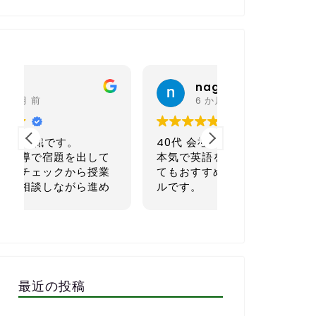
nagoya sh
K K
6 か月 前
6 か月 
40代 会社経営者です。
30代後半／自
本気で英語を学びたい方にと
ス業）です。
てもおすすめの英会話スクー
ルです。
正直に言うと
語が初心者で
一番良いと感じているのは、
単な会話すら
宿題を一人ひとりのレベルや
でした。
生活リズムに合わせてカスタ
子供の頃もほ
マイズして出してくれる点で
強してこなか
す。1週間で「頑張ればでき
さら無理かも…
最近の投稿
る」「少しチャレンジング」
もありました
な量に設定してくれるので、