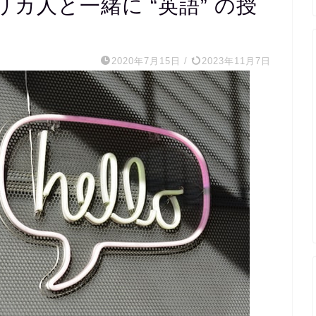
カ人と一緒に “英語” の授
2020年7月15日
/
2023年11月7日
m s
1 か月 前
20代医療関係職です。
完全個別指導で宿題を出して
くれ、宿題チェックから授業
の内容まで相談しながら進め
ていただき、まさに求めてい
たスクールでした。
外国人講師とzoomで繋いだ
レッスンもしていただき、そ
の文字起こしを資料としてい
ただけるので復習にも役立ち
ます。
毎週相談しながら進めるので