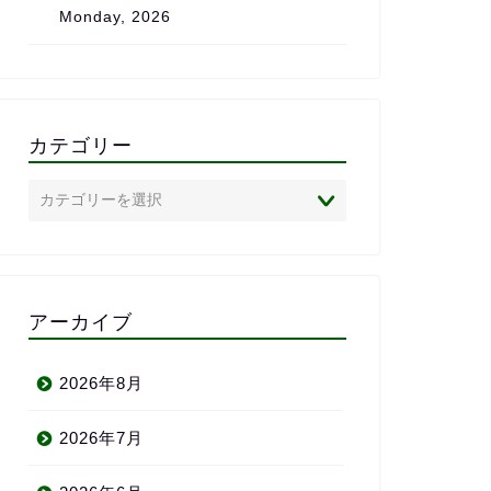
Monday, 2026
は、心からおすすめしたいス
また、完全に
クールです。
で、
私のレベル・
状況に合わせ
のがとても助
「ついていけ
カテゴリー
いかれる」と
ありません。
英語に苦手意
心者の方にこ
めしたい英会
半年前の自分
われるよ」と
アーカイブ
い、満足して
りがとう〜＼(^
2026年8月
2026年7月