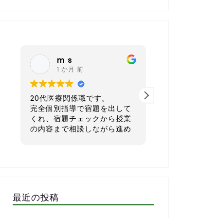
nagoya sh
K K
6 か月 前
6 か月 
40代 会社経営者です。
30代後半／自
本気で英語を学びたい方にと
ス業）です。
てもおすすめの英会話スクー
ルです。
正直に言うと
語が初心者で
一番良いと感じているのは、
単な会話すら
宿題を一人ひとりのレベルや
でした。
生活リズムに合わせてカスタ
子供の頃もほ
マイズして出してくれる点で
強してこなか
す。1週間で「頑張ればでき
さら無理かも…
最近の投稿
る」「少しチャレンジング」
もありました
な量に設定してくれるので、