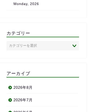
Monday, 2026
は、心からおすすめしたいス
また、完全に
クールです。
で、
私のレベル・
状況に合わせ
のがとても助
「ついていけ
カテゴリー
いかれる」と
ありません。
英語に苦手意
心者の方にこ
めしたい英会
半年前の自分
われるよ」と
アーカイブ
い、満足して
りがとう〜＼(^
2026年8月
2026年7月