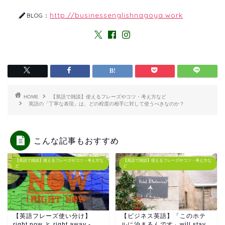
http://businessenglishnagoya.work
BLOG：
HOME
【英語で雑談】使えるフレーズやコツ・考え方など
英語の「丁寧な表現」は、どの程度の相手に対して使うべきなのか？
こんな記事もおすすめ
【英語で雑談】使えるフレーズやコツ・考え方な
【英語で雑談】使えるフレーズやコツ・考え方な
ど
ど
【英語フレーズ使い分け】
【ビジネス英語】「このホテ
right now と right away -
ルに泊まるんです」will stay