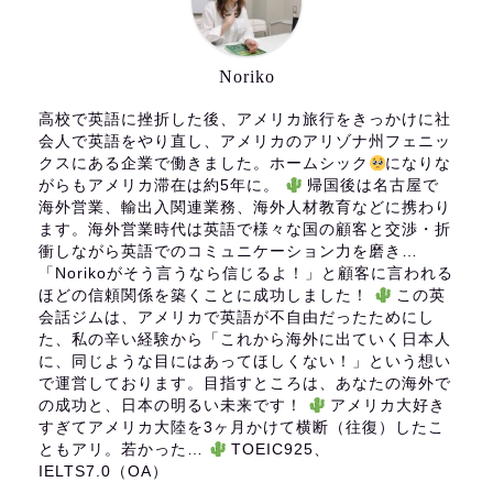
Noriko
高校で英語に挫折した後、アメリカ旅行をきっかけに社
会人で英語をやり直し、アメリカのアリゾナ州フェニッ
クスにある企業で働きました。ホームシック
になりな
がらもアメリカ滞在は約5年に。
帰国後は名古屋で
海外営業、輸出入関連業務、海外人材教育などに携わり
ます。海外営業時代は英語で様々な国の顧客と交渉・折
衝しながら英語でのコミュニケーション力を磨き…
「Norikoがそう言うなら信じるよ！」と顧客に言われる
ほどの信頼関係を築くことに成功しました！
この英
会話ジムは、アメリカで英語が不自由だったためにし
た、私の辛い経験から「これから海外に出ていく日本人
に、同じような目にはあってほしくない！」という想い
で運営しております。目指すところは、あなたの海外で
の成功と、日本の明るい未来です！
アメリカ大好き
すぎてアメリカ大陸を3ヶ月かけて横断（往復）したこ
ともアリ。若かった…
TOEIC925、
IELTS7.0（OA）