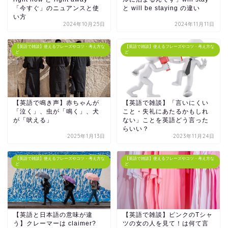
「今すぐ」のニュアンスと使
と will be staying の違い
い方
2024年10月25日
2024年11月11日
【英語で雑談】使えるフレーズやコツ・考え方な
【英語で雑談】使えるフレーズやコツ・考え方な
ど
ど
【英語で鳴き声】赤ちゃんが
【英語で雑談】「言いにくい
「泣く」、虫が「鳴く」、犬
こと・失礼にあたるかもしれ
が「吠える」
ない」ことを英語どう言った
らいい？
2025年1月13日
2023年11月24日
【英語で雑談】使えるフレーズやコツ・考え方な
【英語で雑談】使えるフレーズやコツ・考え方な
ど
ど
【英語と日本語の意味が違
【英語で雑談】ピンクのTシャ
う】クレーマーは claimer?
ツの女の人を見て！は何て言