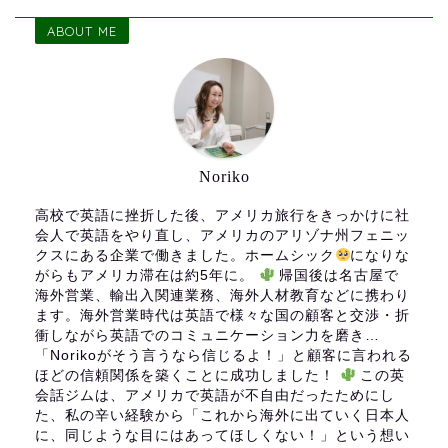
ABOUT ME
Noriko
高校で英語に挫折した後、アメリカ旅行をきっかけに社
会人で英語をやり直し、アメリカのアリゾナ州フェニッ
クスにある企業で働きました。ホームシック
になりな
がらもアメリカ滞在は約5年に。
帰国後は名古屋で
海外営業、輸出入関連業務、海外人材教育などに携わり
ます。海外営業時代は英語で様々な国の顧客と交渉・折
衝しながら英語でのコミュニケーション力を磨き…
「Norikoがそう言うなら信じるよ！」と顧客に言われる
ほどの信頼関係を築くことに成功しました！
この英
会話ジムは、アメリカで英語が不自由だったためにし
た、私の辛い経験から「これから海外に出ていく日本人
に、同じような目にはあってほしくない！」という想い