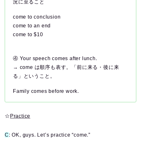
況に至ること
come to conclusion
come to an end
come to $10
④ Your speech comes after lunch.
→ come は順序も表す。「前に来る・後に来
る」ということ。
Family comes before work.
☆
Practice
C
: OK, guys. Let’s practice “come.”