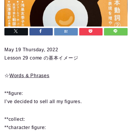
May 19 Thursday, 2022
Lesson 29 come の基本イメージ
☆
Words & Phrases
**figure:
I’ve decided to sell all my figures.
**collect:
**character figure: