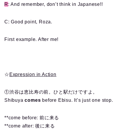
R
: And remember, don’t think in Japanese!!
C: Good point, Roza.
First example. After me!
☆
Expression in Action
①渋谷は恵比寿の前。ひと駅だけですよ。
Shibuya
comes
before Ebisu. It’s just one stop.
**come before: 前に来る
**come after: 後に来る