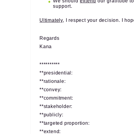
We should
extend
our gratitude t
support.
Ultimately
, I respect your decision. I hop
Regards
Kana
**********
**presidential:
**rationale:
**convey:
**commitment:
**stakeholder:
**publicly:
**targeted proportion:
**extend: