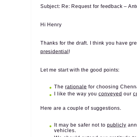
Subject: Re: Request for feedback – An
Hi Henry
Thanks for the draft. I think you have gre
presidential
!
Let me start with the good points:
The
rationale
for choosing Chennai
I like the way you
conveyed
our
c
Here are a couple of suggestions.
It may be safer not to
publicly
ann
vehicles.