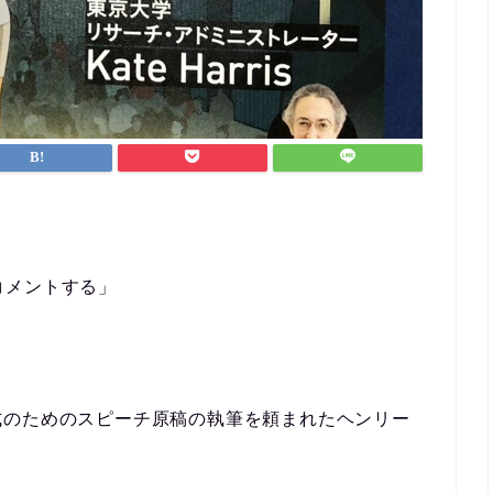
なんとか仕
ができまし
英会話など
ポートを受
方におすす
にコメントする」
式のためのスピーチ原稿の執筆を頼まれたヘンリー