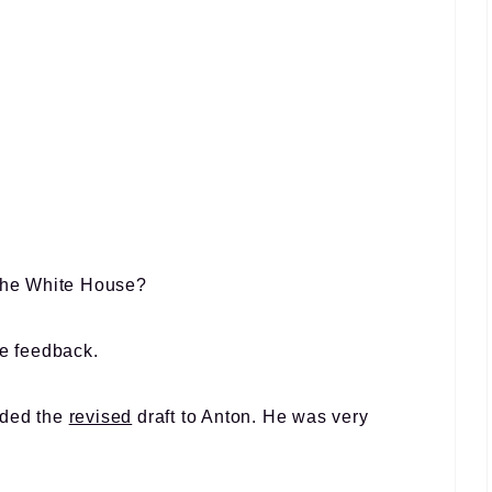
 the White House?
ve feedback.
nded the
revised
draft to Anton. He was very