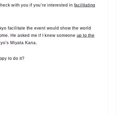
heck with you if you’re interested in
facilitating
yo facilitate the event would show the world
ome. He asked me if I knew someone
up to the
yo’s Miyata Kana.
py to do it?