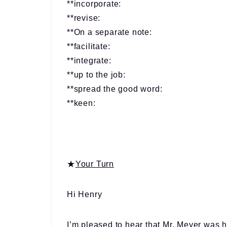
**incorporate:
**revise:
**On a separate note:
**facilitate:
**integrate:
**up to the job:
**spread the good word:
**keen:
★
Your Turn
Hi Henry
I’m pleased to hear that Mr. Meyer was h