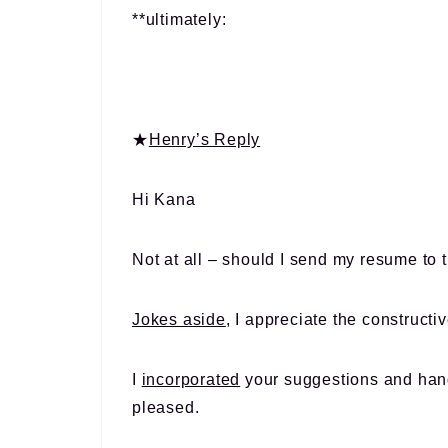
**ultimately:
★
Henry’s Reply
Hi Kana
Not at all – should I send my resume to
Jokes aside
, I appreciate the constructi
I
incorporated
your suggestions and ha
pleased.