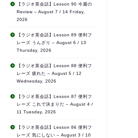
事と両立すること
無理なく続けられ、自然とモ
【ラジオ英会話】Lesson 90 今週の
た。
チベーションの維持につなが
Review – August 7 / 14 Friday,
目標がある方、サ
っています。
2026
けながら進めたい
めです！
また、ただ宿題を出すだけで
なく、学習の進み具合や弱点
【ラジオ英会話】Lesson 89 便利フ
をしっかり見て内容を調整し
レーズ うんざり – August 6 / 13
てくれるため、「ちゃんと見
Thursday, 2026
てもらえている」という安心
感があります。
【ラジオ英会話】Lesson 88 便利フ
料金も他の英会話スクールと
レーズ 疲れた – August 5 / 12
比べてかなり良心的で、内容
Wednesday, 2026
を考えるとコストパフォーマ
ンスはとても高いと感じてい
【ラジオ英会話】Lesson 87 便利フ
ます。
レーズ これで決まりだ – August 4 /
何より、先生の生徒に対する
11 Tuesday, 2026
熱意が本当に伝わってきて、
「この先生のもとでなら頑張
【ラジオ英会話】Lesson 86 便利フ
れる」と思える環境です。本
レーズ 気にしない – August 3 / 10
気で英語力を伸ばしたい方に