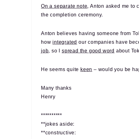
On a separate note
, Anton asked me to c
the completion ceremony.
Anton believes having someone from Tok
how
integrated
our companies have bec
job
, so I
spread the good word
about Tok
He seems quite
keen
– would you be hap
Many thanks
Henry
**********
**jokes aside:
**constructive: