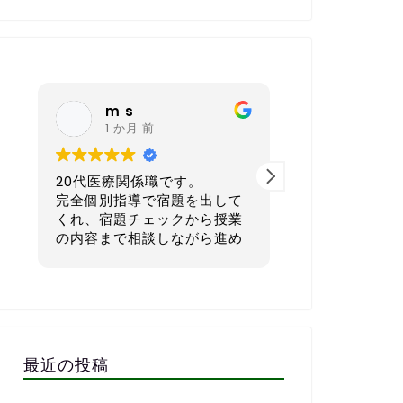
nagoya sh
月 前
6 か月 前
係職です。
40代 会社経営者です。
導で宿題を出して
本気で英語を学びたい方にと
チェックから授業
てもおすすめの英会話スクー
相談しながら進め
ルです。
、まさに求めてい
でした。
一番良いと感じているのは、
zoomで繋いだ
宿題を一人ひとりのレベルや
していただき、そ
生活リズムに合わせてカスタ
しを資料としてい
マイズして出してくれる点で
で復習にも役立ち
す。1週間で「頑張ればでき
最近の投稿
る」「少しチャレンジング」
ながら進めるので
な量に設定してくれるので、