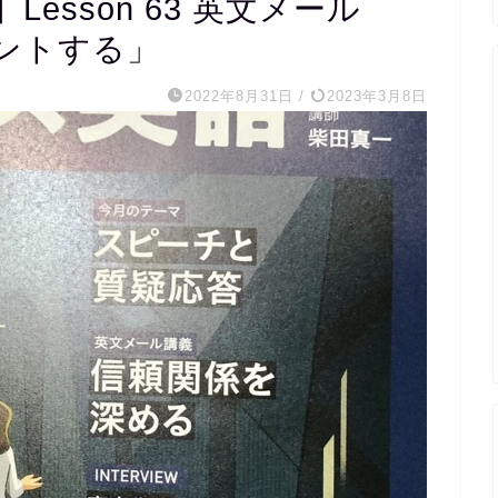
esson 63 英文メール
ントする」
2022年8月31日
/
2023年3月8日
m s
1 か
20代医療関
完全個別指
くれ、宿題
の内容まで
ていただき
たスクール
外国人講師と
レッスンも
の文字起こ
ただけるの
ます。
毎週相談し