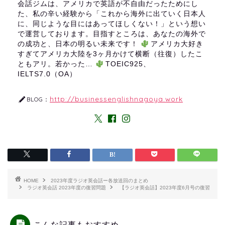
会話ジムは、アメリカで英語が不自由だったためにし
た、私の辛い経験から「これから海外に出ていく日本人
に、同じような目にはあってほしくない！」という想い
で運営しております。目指すところは、あなたの海外で
の成功と、日本の明るい未来です！
アメリカ大好き
すぎてアメリカ大陸を3ヶ月かけて横断（往復）したこ
ともアリ。若かった…
TOEIC925、
IELTS7.0（OA）
http://businessenglishnagoya.work
BLOG：
HOME
2023年度ラジオ英会話ー各放送回のまとめ
ラジオ英会話 2023年度の復習問題
【ラジオ英会話】2023年度6月号の復習
こんな記事もおすすめ