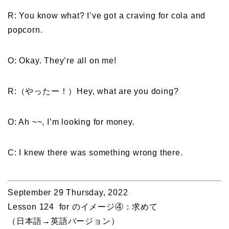
R: You know what? I’ve got a craving for cola and
popcorn.
O: Okay. They’re all on me!
R:（やったー！）Hey, what are you doing?
O: Ah ~~, I’m looking for money.
C: I knew there was something wrong there.
September 29 Thursday, 2022
Lesson 124 for のイメージ④：求めて
（日本語→英語バージョン）