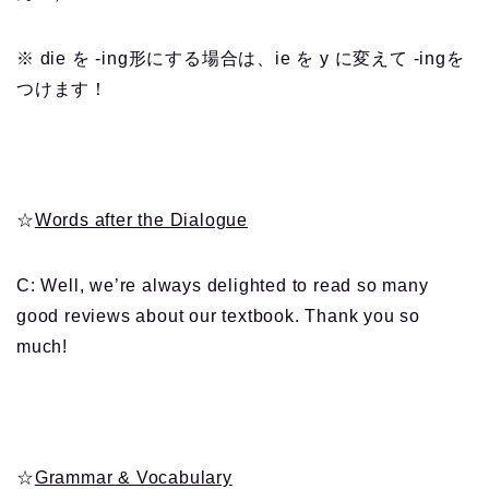
※ die を -ing形にする場合は、ie を y に変えて -ingを
つけます！
☆
Words after the Dialogue
C: Well, we’re always delighted to read so many
good reviews about our textbook. Thank you so
much!
☆
Grammar & Vocabulary