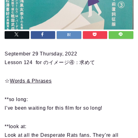
September 29 Thursday, 2022
Lesson 124 for のイメージ④：求めて
☆
Words & Phrases
**so long:
I’ve been waiting for this film for so long!
**look at:
Look at all the Desperate Rats fans. They’re all