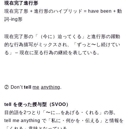
現在完了進行形
現在完了形 + 進行形のハイブリッド = have been + 動
詞-ing形
現在完了形の「（今に）迫ってくる」と進行形の躍動
的な行為描写がミックスされ、「ずっと〜し続けてい
る」 – 現在に至る行為の継続を表している。
② Don’t
tell
me
anything
.
tell を使った授与型（SVOO）
目的語を2つとり「〜に…をあげる・くれる」の形。
tell me anything で「私に・何かを・伝える」と情報を
「くれる」意味となっている。