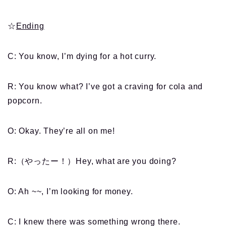
☆
Ending
C: You know, I’m dying for a hot curry.
R: You know what? I’ve got a craving for cola and
popcorn.
O: Okay. They’re all on me!
R:（やったー！）Hey, what are you doing?
O: Ah ~~, I’m looking for money.
C: I knew there was something wrong there.